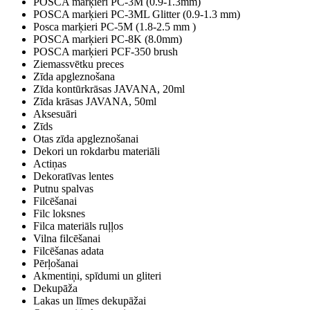
POSCA marķieri PC-3M (0.9-1.3mm)
POSCA marķieri PC-3ML Glitter (0.9-1.3 mm)
Posca marķieri PC-5M (1.8-2.5 mm )
POSCA marķieri PC-8K (8.0mm)
POSCA marķieri PCF-350 brush
Ziemassvētku preces
Zīda apgleznošana
Zīda kontūrkrāsas JAVANA, 20ml
Zīda krāsas JAVANA, 50ml
Aksesuāri
Zīds
Otas zīda apgleznošanai
Dekori un rokdarbu materiāli
Actiņas
Dekoratīvas lentes
Putnu spalvas
Filcēšanai
Filc loksnes
Filca materiāls ruļļos
Vilna filcēšanai
Filcēšanas adata
Pērļošanai
Akmentiņi, spīdumi un gliteri
Dekupāža
Lakas un līmes dekupāžai