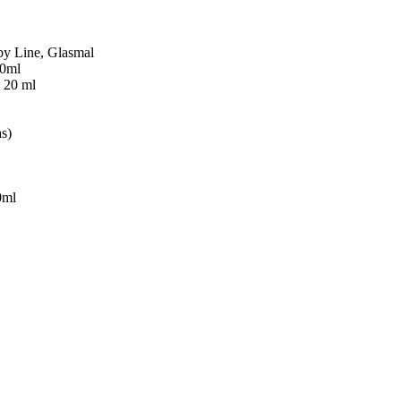
by Line, Glasmal
20ml
 20 ml
s)
0ml