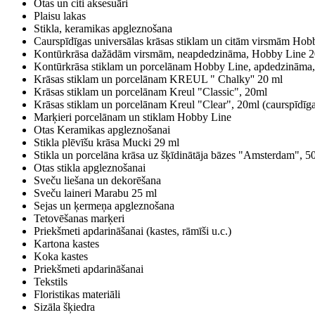
Otas un citi aksesuāri
Plaisu lakas
Stikla, keramikas apgleznošana
Caurspīdīgas universālas krāsas stiklam un citām virsmām Hob
Kontūrkrāsa dažādām virsmām, neapdedzināma, Hobby Line 
Kontūrkrāsa stiklam un porcelānam Hobby Line, apdedzināma,
Krāsas stiklam un porcelānam KREUL " Chalky'' 20 ml
Krāsas stiklam un porcelānam Kreul "Classic", 20ml
Krāsas stiklam un porcelānam Kreul "Clear", 20ml (caurspīdīga
Marķieri porcelānam un stiklam Hobby Line
Otas Keramikas apgleznošanai
Stikla plēvīšu krāsa Mucki 29 ml
Stikla un porcelāna krāsa uz šķīdinātāja bāzes "Amsterdam", 5
Otas stikla apgleznošanai
Sveču liešana un dekorēšana
Sveču laineri Marabu 25 ml
Sejas un ķermeņa apgleznošana
Tetovēšanas marķeri
Priekšmeti apdarināšanai (kastes, rāmīši u.c.)
Kartona kastes
Koka kastes
Priekšmeti apdarināšanai
Tekstils
Floristikas materiāli
Sizāla šķiedra