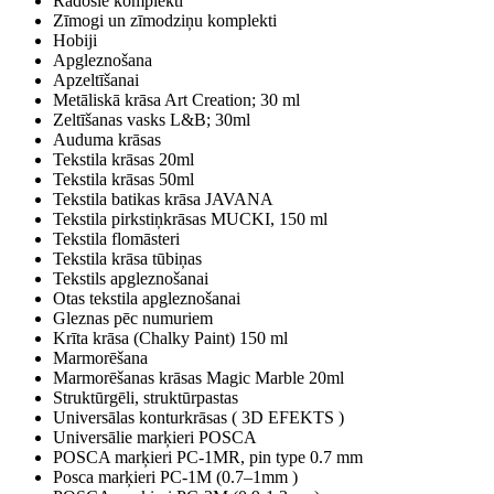
Radošie komplekti
Zīmogi un zīmodziņu komplekti
Hobiji
Apgleznošana
Apzeltīšanai
Metāliskā krāsa Art Creation; 30 ml
Zeltīšanas vasks L&B; 30ml
Auduma krāsas
Tekstila krāsas 20ml
Tekstila krāsas 50ml
Tekstila batikas krāsa JAVANA
Tekstila pirkstiņkrāsas MUCKI, 150 ml
Tekstila flomāsteri
Tekstila krāsa tūbiņas
Tekstils apgleznošanai
Otas tekstila apgleznošanai
Gleznas pēc numuriem
Krīta krāsa (Chalky Paint) 150 ml
Marmorēšana
Marmorēšanas krāsas Magic Marble 20ml
Struktūrgēli, struktūrpastas
Universālas konturkrāsas ( 3D EFEKTS )
Universālie marķieri POSCA
POSCA marķieri PC-1MR, pin type 0.7 mm
Posca marķieri PC-1M (0.7–1mm )