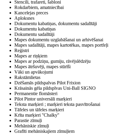
Stencili, trafareti, šabloni
Rokdarbiem, amatniecībai
Kancelejas preces
Aploksnes
Dokumentu kabatiņas, dokumentu sadalītāji
Dokumentu kabatiņas
Dokumentu sadalītāji
Mapes dokumentu uzglabāšanai un arhivēšanai
Mapes sadalītāji, mapes kartotēkas, mapes portfeļi
Reģistri
Mapes ar riņķiem
Mapes ar podziņu, gumiju, rāvējslēdzēju
Mapes ātršuvēji, mapes stūrīši
Vāki un apvākojumi
Rakstāmlietas
Dzēšamās pildspalvas Pilot Frixion
Krāsainās gēla pildsplvas Uni-Ball SIGNO
Permanentie flomāsteri
Pilot Pintor universāli marķieri
Teksta marķieri ; marķieri teksta pasvītrošanai
Tāfeles un tāfeles marķieri
Krīta marķieri ''Chalky''
Parastie zīmuļi
Mehāniskie zīmuļi
Grafīti mehāniskajiem zīmuļiem