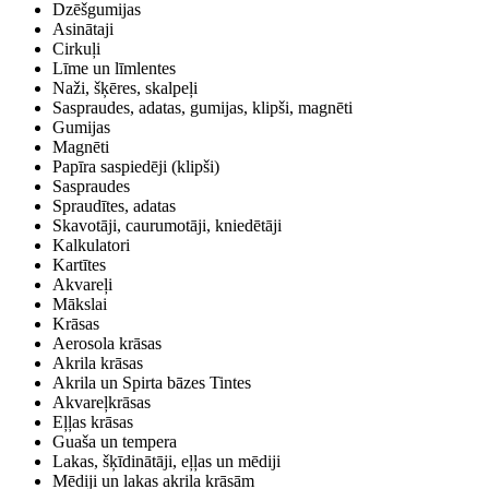
Dzēšgumijas
Asinātaji
Cirkuļi
Līme un līmlentes
Naži, šķēres, skalpeļi
Saspraudes, adatas, gumijas, klipši, magnēti
Gumijas
Magnēti
Papīra saspiedēji (klipši)
Saspraudes
Spraudītes, adatas
Skavotāji, caurumotāji, kniedētāji
Kalkulatori
Kartītes
Akvareļi
Mākslai
Krāsas
Aerosola krāsas
Akrila krāsas
Akrila un Spirta bāzes Tintes
Akvareļkrāsas
Eļļas krāsas
Guaša un tempera
Lakas, šķīdinātāji, eļļas un mēdiji
Mēdiji un lakas akrila krāsām