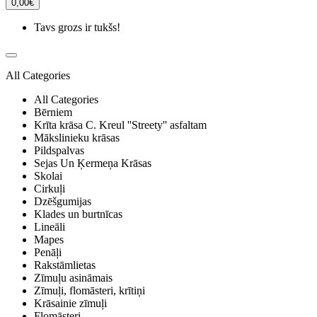
0,00€
Tavs grozs ir tukšs!
All Categories
All Categories
Bērniem
Krīta krāsa C. Kreul ''Streety'' asfaltam
Mākslinieku krāsas
Pildspalvas
Sejas Un Ķermeņa Krāsas
Skolai
Cirkuļi
Dzēšgumijas
Klades un burtnīcas
Lineāli
Mapes
Penāļi
Rakstāmlietas
Zīmuļu asināmais
Zīmuļi, flomāsteri, krītiņi
Krāsainie zīmuļi
Flomāsteri