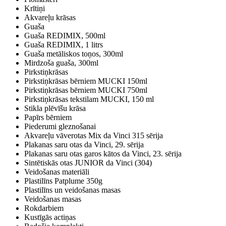
Krītiņi
Akvareļu krāsas
Guaša
Guaša REDIMIX, 500ml
Guaša REDIMIX, 1 litrs
Guaša metāliskos toņos, 300ml
Mirdzoša guaša, 300ml
Pirkstiņkrāsas
Pirkstiņkrāsas bērniem MUCKI 150ml
Pirkstiņkrāsas bērniem MUCKI 750ml
Pirkstiņkrāsas tekstilam MUCKI, 150 ml
Stikla plēvīšu krāsa
Papīrs bērniem
Piederumi gleznošanai
Akvareļu vāverotas Mix da Vinci 315 sērija
Plakanas saru otas da Vinci, 29. sērija
Plakanas saru otas garos kātos da Vinci, 23. sērija
Sintētiskās otas JUNIOR da Vinci (304)
Veidošanas materiāli
Plastilīns Patplume 350g
Plastilīns un veidošanas masas
Veidošanas masas
Rokdarbiem
Kustīgās actiņas