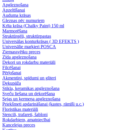
Apgleznošana
Apzeltīšanai
Auduma krāsas
Gleznas pēc numuriem
Krīta krāsa (Chalky Paint) 150 ml
Marmorēšana
Struktūrgēli, struktūrpastas
Universālas konturkrāsas ( 3D EFEKTS )
Universālie marķieri POSCA
Ziemassvētku preces
Zīda apgleznošana
Dekori un rokdarbu materiāli
Filcēšanai
Pērļošanai
Akmentiņi, spīdumi un gliteri
Dekupāža
Stikla, keramikas apgleznošana
Sveču liešana un dekorēšana
Sejas un ķermeņa apgleznošana
Priekšmeti apdarināšanai (kastes, rāmīši u.c.)
Floristikas materiāli
Stencili, trafareti, šabloni
Rokdarbiem, amatniecībai
Kancelejas preces