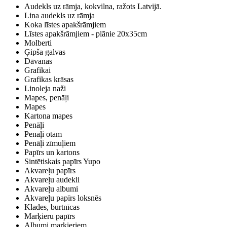
Audekls uz rāmja, kokvilna, ražots Latvijā.
Lina audekls uz rāmja
Koka līstes apakšrāmjiem
Līstes apakšrāmjiem - plānie 20x35cm
Molberti
Ģipša galvas
Dāvanas
Grafikai
Grafikas krāsas
Linoleja naži
Mapes, penāļi
Mapes
Kartona mapes
Penāļi
Penāļi otām
Penāļi zīmuļiem
Papīrs un kartons
Sintētiskais papīrs Yupo
Akvareļu papīrs
Akvareļu audekli
Akvareļu albumi
Akvareļu papīrs loksnēs
Klades, burtnīcas
Marķieru papīrs
Albumi marķieriem