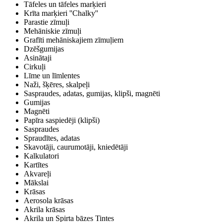
Tāfeles un tāfeles marķieri
Krīta marķieri ''Chalky''
Parastie zīmuļi
Mehāniskie zīmuļi
Grafīti mehāniskajiem zīmuļiem
Dzēšgumijas
Asinātaji
Cirkuļi
Līme un līmlentes
Naži, šķēres, skalpeļi
Saspraudes, adatas, gumijas, klipši, magnēti
Gumijas
Magnēti
Papīra saspiedēji (klipši)
Saspraudes
Spraudītes, adatas
Skavotāji, caurumotāji, kniedētāji
Kalkulatori
Kartītes
Akvareļi
Mākslai
Krāsas
Aerosola krāsas
Akrila krāsas
Akrila un Spirta bāzes Tintes