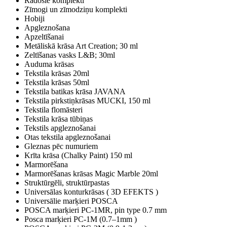
Radošie komplekti
Zīmogi un zīmodziņu komplekti
Hobiji
Apgleznošana
Apzeltīšanai
Metāliskā krāsa Art Creation; 30 ml
Zeltīšanas vasks L&B; 30ml
Auduma krāsas
Tekstila krāsas 20ml
Tekstila krāsas 50ml
Tekstila batikas krāsa JAVANA
Tekstila pirkstiņkrāsas MUCKI, 150 ml
Tekstila flomāsteri
Tekstila krāsa tūbiņas
Tekstils apgleznošanai
Otas tekstila apgleznošanai
Gleznas pēc numuriem
Krīta krāsa (Chalky Paint) 150 ml
Marmorēšana
Marmorēšanas krāsas Magic Marble 20ml
Struktūrgēli, struktūrpastas
Universālas konturkrāsas ( 3D EFEKTS )
Universālie marķieri POSCA
POSCA marķieri PC-1MR, pin type 0.7 mm
Posca marķieri PC-1M (0.7–1mm )