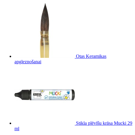
Otas Keramikas
apgleznošanai
Stikla plēvīšu krāsa Mucki 29
ml