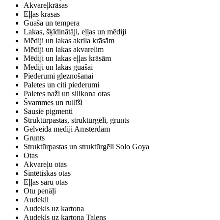
Akvareļkrāsas
Eļļas krāsas
Guaša un tempera
Lakas, šķīdinātāji, eļļas un mēdiji
Mēdiji un lakas akrila krāsām
Mēdiji un lakas akvarelim
Mēdiji un lakas eļļas krāsām
Mēdiji un lakas guašai
Piederumi gleznošanai
Paletes un citi piederumi
Paletes naži un silikona otas
Švammes un rullīši
Sausie pigmenti
Struktūrpastas, struktūrgēli, grunts
Gēlveida mēdiji Amsterdam
Grunts
Struktūrpastas un struktūrgēli Solo Goya
Otas
Akvareļu otas
Sintētiskas otas
Eļļas saru otas
Otu penāļi
Audekli
Audekls uz kartona
Audekls uz kartona Talens