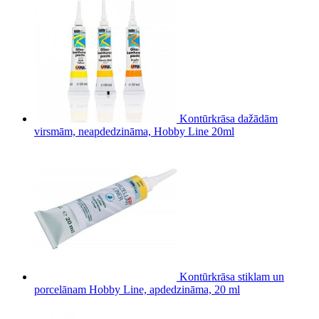
Kontūrkrāsa dažādām
virsmām, neapdedzināma, Hobby Line 20ml
Kontūrkrāsa stiklam un
porcelānam Hobby Line, apdedzināma, 20 ml