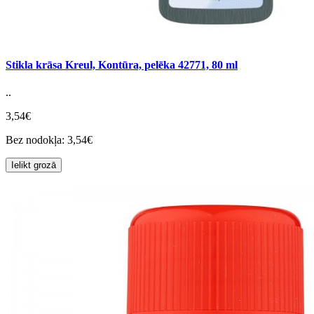
Stikla krāsa Kreul, Kontūra, pelēka 42771, 80 ml
..
3,54€
Bez nodokļa: 3,54€
Ielikt grozā