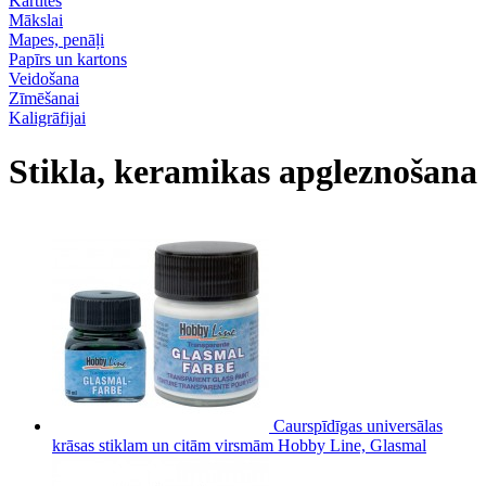
Kartītes
Mākslai
Mapes, penāļi
Papīrs un kartons
Veidošana
Zīmēšanai
Kaligrāfijai
Stikla, keramikas apgleznošana
Caurspīdīgas universālas
krāsas stiklam un citām virsmām Hobby Line, Glasmal