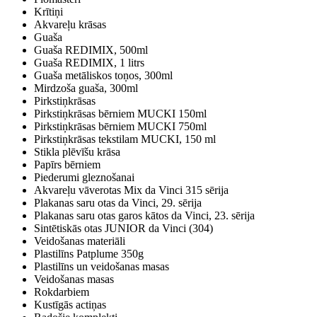
Krītiņi
Akvareļu krāsas
Guaša
Guaša REDIMIX, 500ml
Guaša REDIMIX, 1 litrs
Guaša metāliskos toņos, 300ml
Mirdzoša guaša, 300ml
Pirkstiņkrāsas
Pirkstiņkrāsas bērniem MUCKI 150ml
Pirkstiņkrāsas bērniem MUCKI 750ml
Pirkstiņkrāsas tekstilam MUCKI, 150 ml
Stikla plēvīšu krāsa
Papīrs bērniem
Piederumi gleznošanai
Akvareļu vāverotas Mix da Vinci 315 sērija
Plakanas saru otas da Vinci, 29. sērija
Plakanas saru otas garos kātos da Vinci, 23. sērija
Sintētiskās otas JUNIOR da Vinci (304)
Veidošanas materiāli
Plastilīns Patplume 350g
Plastilīns un veidošanas masas
Veidošanas masas
Rokdarbiem
Kustīgās actiņas