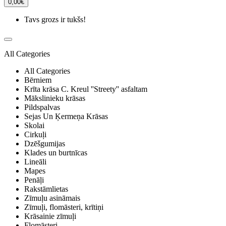
0,00€
Tavs grozs ir tukšs!
All Categories
All Categories
Bērniem
Krīta krāsa C. Kreul ''Streety'' asfaltam
Mākslinieku krāsas
Pildspalvas
Sejas Un Ķermeņa Krāsas
Skolai
Cirkuļi
Dzēšgumijas
Klades un burtnīcas
Lineāli
Mapes
Penāļi
Rakstāmlietas
Zīmuļu asināmais
Zīmuļi, flomāsteri, krītiņi
Krāsainie zīmuļi
Flomāsteri