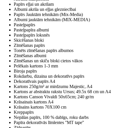
Papīrs eļļai un akrilam
Albumi akrila un eļļas glezniecībai
Papīrs Jauktām tehnikām (Mix-Media)
Albumi jauktām tehnikām (MIX-MEDIA)
Pasteļpapīrs
Pasteļpapīra albumi
Pasteļpapīrs loksnēs
Skicēšanas bloki
Zīmēšanas papīrs
Tonēts zīmēšanas papīrs albumos
Zīmēšanas albumi
Zīmēšanas un skiču bloki cietos vākos
Pelēkais kartons 1-3 mm
Biroja papīrs
Rokdarbu, dizaina un dekoratīvs papīrs
Dekoratīvais papīrs A4
Kartons 250g/m² ar mirdzumu Majestic, A4
Kartons ar abstraktu rakstu Ursus; 49.5x 68 cm un A4
Kartons Canson Vivaldi 50x65cm; 240 gr/m
Krāsainais kartons A4
Krāsains kartons 70X100 cm
Kreppapīrs
Nepālas papīrs, 100 % dabīgs, roku darbs
Papīra dekoratīvās līmlentes ''MT tape''
Zīdpapīrs