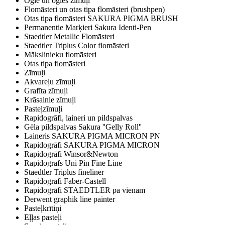
Ogle un ogles zīmuļi
Flomāsteri un otas tipa flomāsteri (brushpen)
Otas tipa flomāsteri SAKURA PIGMA BRUSH
Permanentie Marķieri Sakura Identi-Pen
Staedtler Metallic Flomāsteri
Staedtler Triplus Color flomāsteri
Mākslinieku flomāsteri
Otas tipa flomāsteri
Zīmuļi
Akvareļu zīmuļi
Grafīta zīmuļi
Krāsainie zīmuļi
Pasteļzīmuļi
Rapidogrāfi, laineri un pildspalvas
Gēla pildspalvas Sakura ''Gelly Roll''
Laineris SAKURA PIGMA MICRON PN
Rapidogrāfi SAKURA PIGMA MICRON
Rapidogrāfi Winsor&Newton
Rapidografs Uni Pin Fine Line
Staedtler Triplus fineliner
Rapidogrāfi Faber-Castell
Rapidogrāfi STAEDTLER pa vienam
Derwent graphik line painter
Pasteļkrītiņi
Eļļas pasteļi