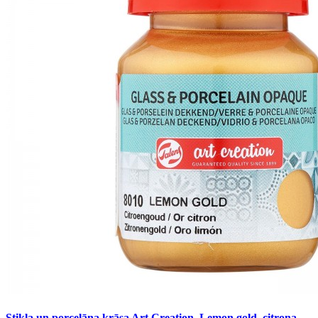
Stikla un porcelāna krāsa Art Creation, Lemon gold, citrona