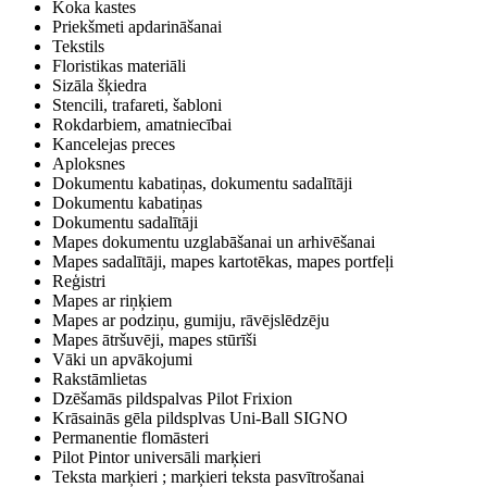
Koka kastes
Priekšmeti apdarināšanai
Tekstils
Floristikas materiāli
Sizāla šķiedra
Stencili, trafareti, šabloni
Rokdarbiem, amatniecībai
Kancelejas preces
Aploksnes
Dokumentu kabatiņas, dokumentu sadalītāji
Dokumentu kabatiņas
Dokumentu sadalītāji
Mapes dokumentu uzglabāšanai un arhivēšanai
Mapes sadalītāji, mapes kartotēkas, mapes portfeļi
Reģistri
Mapes ar riņķiem
Mapes ar podziņu, gumiju, rāvējslēdzēju
Mapes ātršuvēji, mapes stūrīši
Vāki un apvākojumi
Rakstāmlietas
Dzēšamās pildspalvas Pilot Frixion
Krāsainās gēla pildsplvas Uni-Ball SIGNO
Permanentie flomāsteri
Pilot Pintor universāli marķieri
Teksta marķieri ; marķieri teksta pasvītrošanai