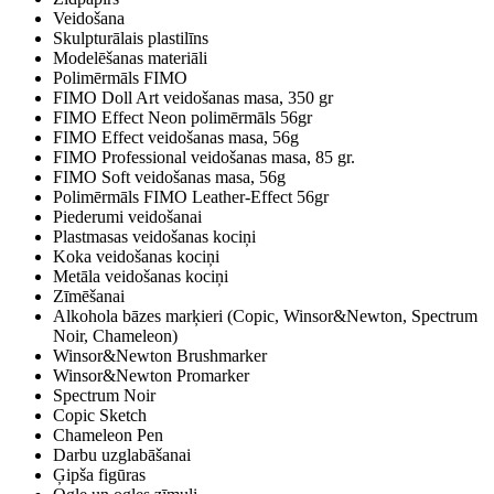
Veidošana
Skulpturālais plastilīns
Modelēšanas materiāli
Polimērmāls FIMO
FIMO Doll Art veidošanas masa, 350 gr
FIMO Effect Neon polimērmāls 56gr
FIMO Effect veidošanas masa, 56g
FIMO Professional veidošanas masa, 85 gr.
FIMO Soft veidošanas masa, 56g
Polimērmāls FIMO Leather-Effect 56gr
Piederumi veidošanai
Plastmasas veidošanas kociņi
Koka veidošanas kociņi
Metāla veidošanas kociņi
Zīmēšanai
Alkohola bāzes marķieri (Copic, Winsor&Newton, Spectrum
Noir, Chameleon)
Winsor&Newton Brushmarker
Winsor&Newton Promarker
Spectrum Noir
Copic Sketch
Chameleon Pen
Darbu uzglabāšanai
Ģipša figūras