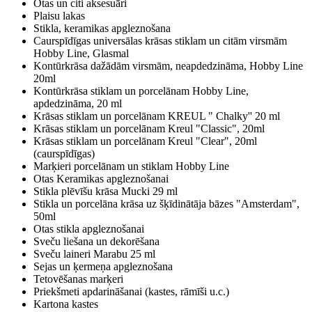
Otas un citi aksesuāri
Plaisu lakas
Stikla, keramikas apgleznošana
Caurspīdīgas universālas krāsas stiklam un citām virsmām
Hobby Line, Glasmal
Kontūrkrāsa dažādām virsmām, neapdedzināma, Hobby Line
20ml
Kontūrkrāsa stiklam un porcelānam Hobby Line,
apdedzināma, 20 ml
Krāsas stiklam un porcelānam KREUL " Chalky'' 20 ml
Krāsas stiklam un porcelānam Kreul "Classic", 20ml
Krāsas stiklam un porcelānam Kreul "Clear", 20ml
(caurspīdīgas)
Marķieri porcelānam un stiklam Hobby Line
Otas Keramikas apgleznošanai
Stikla plēvīšu krāsa Mucki 29 ml
Stikla un porcelāna krāsa uz šķīdinātāja bāzes "Amsterdam",
50ml
Otas stikla apgleznošanai
Sveču liešana un dekorēšana
Sveču laineri Marabu 25 ml
Sejas un ķermeņa apgleznošana
Tetovēšanas marķeri
Priekšmeti apdarināšanai (kastes, rāmīši u.c.)
Kartona kastes