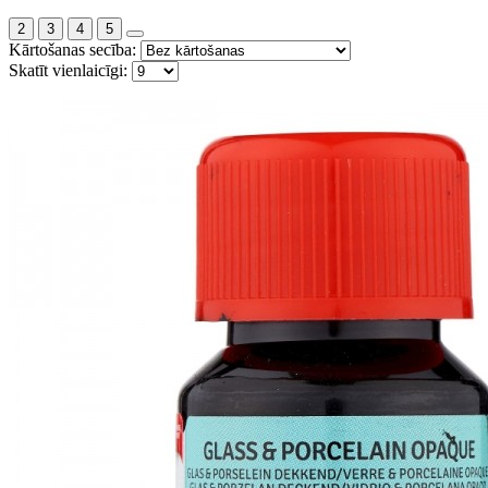
2
3
4
5
Kārtošanas secība:
Skatīt vienlaicīgi: