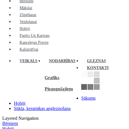
Bērniem
Mākslai
Zīmēšanai
Veidošanai
Hobiji
Papīrs Un Kartons
Kancelejas Preces
Kaligrāfijai
VEIKALS
NODARBĪBAS
GLEZNAS
KONTAKTI
Grafiks
Pieaugušajiem
Sākums
Hobiji
Stikla, keramikas apgleznošana
Layered Navigation
Bērniem
Hobiji