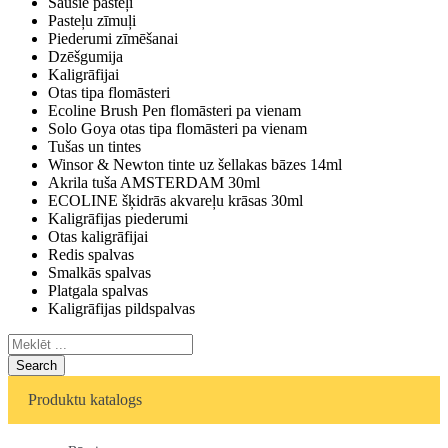
Sausie pasteļi
Pasteļu zīmuļi
Piederumi zīmēšanai
Dzēšgumija
Kaligrāfijai
Otas tipa flomāsteri
Ecoline Brush Pen flomāsteri pa vienam
Solo Goya otas tipa flomāsteri pa vienam
Tušas un tintes
Winsor & Newton tinte uz šellakas bāzes 14ml
Akrila tuša AMSTERDAM 30ml
ECOLINE šķidrās akvareļu krāsas 30ml
Kaligrāfijas piederumi
Otas kaligrāfijai
Redis spalvas
Smalkās spalvas
Platgala spalvas
Kaligrāfijas pildspalvas
Search
Produktu katalogs