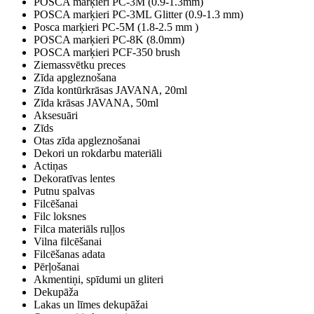
POSCA marķieri PC-3M (0.9-1.3mm)
POSCA marķieri PC-3ML Glitter (0.9-1.3 mm)
Posca marķieri PC-5M (1.8-2.5 mm )
POSCA marķieri PC-8K (8.0mm)
POSCA marķieri PCF-350 brush
Ziemassvētku preces
Zīda apgleznošana
Zīda kontūrkrāsas JAVANA, 20ml
Zīda krāsas JAVANA, 50ml
Aksesuāri
Zīds
Otas zīda apgleznošanai
Dekori un rokdarbu materiāli
Actiņas
Dekoratīvas lentes
Putnu spalvas
Filcēšanai
Filc loksnes
Filca materiāls ruļļos
Vilna filcēšanai
Filcēšanas adata
Pērļošanai
Akmentiņi, spīdumi un gliteri
Dekupāža
Lakas un līmes dekupāžai