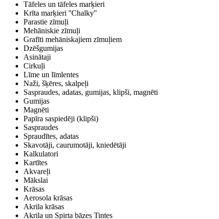
Tāfeles un tāfeles marķieri
Krīta marķieri ''Chalky''
Parastie zīmuļi
Mehāniskie zīmuļi
Grafīti mehāniskajiem zīmuļiem
Dzēšgumijas
Asinātaji
Cirkuļi
Līme un līmlentes
Naži, šķēres, skalpeļi
Saspraudes, adatas, gumijas, klipši, magnēti
Gumijas
Magnēti
Papīra saspiedēji (klipši)
Saspraudes
Spraudītes, adatas
Skavotāji, caurumotāji, kniedētāji
Kalkulatori
Kartītes
Akvareļi
Mākslai
Krāsas
Aerosola krāsas
Akrila krāsas
Akrila un Spirta bāzes Tintes