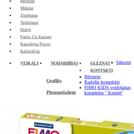
Bērniem
Mākslai
Zīmēšanai
Veidošanai
Hobiji
Papīrs Un Kartons
Kancelejas Preces
Kaligrāfijai
Sākums
VEIKALS
NODARBĪBAS
GLEZNAS
KONTAKTI
Bērniem
Grafiks
Radošie komplekti
FIMO KIDS veidošanas
Pieaugušajiem
komplekts '' Knight''