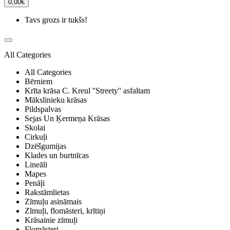
0,00€
Tavs grozs ir tukšs!
All Categories
All Categories
Bērniem
Krīta krāsa C. Kreul ''Streety'' asfaltam
Mākslinieku krāsas
Pildspalvas
Sejas Un Ķermeņa Krāsas
Skolai
Cirkuļi
Dzēšgumijas
Klades un burtnīcas
Lineāli
Mapes
Penāļi
Rakstāmlietas
Zīmuļu asināmais
Zīmuļi, flomāsteri, krītiņi
Krāsainie zīmuļi
Flomāsteri