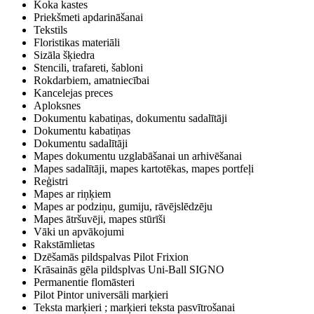
Koka kastes
Priekšmeti apdarināšanai
Tekstils
Floristikas materiāli
Sizāla šķiedra
Stencili, trafareti, šabloni
Rokdarbiem, amatniecībai
Kancelejas preces
Aploksnes
Dokumentu kabatiņas, dokumentu sadalītāji
Dokumentu kabatiņas
Dokumentu sadalītāji
Mapes dokumentu uzglabāšanai un arhivēšanai
Mapes sadalītāji, mapes kartotēkas, mapes portfeļi
Reģistri
Mapes ar riņķiem
Mapes ar podziņu, gumiju, rāvējslēdzēju
Mapes ātršuvēji, mapes stūrīši
Vāki un apvākojumi
Rakstāmlietas
Dzēšamās pildspalvas Pilot Frixion
Krāsainās gēla pildsplvas Uni-Ball SIGNO
Permanentie flomāsteri
Pilot Pintor universāli marķieri
Teksta marķieri ; marķieri teksta pasvītrošanai