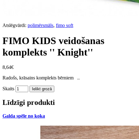
Atslēgvārdi:
polimērsmāls
,
fimo soft
FIMO KIDS veidošanas
komplekts '' Knight''
8,64€
Radošs, krāsains komplekts bērniem ..
Skaits
Ielikt grozā
Līdzīgi produkti
Galda spēle no koka