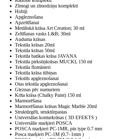
Radošie komplekti
Zīmogi un zīmodziņu komplekti
Hobiji
Apgleznošana
Apzeltīšanai
Metāliskā krāsa Art Creation; 30 ml
Zeltīšanas vasks L&B; 30ml
Auduma krāsas
Tekstila krāsas 20ml
Tekstila krāsas 50ml
Tekstila batikas krāsa JAVANA
Tekstila pirkstiņkrāsas MUCKI, 150 ml
Tekstila flomāsteri
Tekstila krāsa tūbiņas
Tekstils apgleznošanai
Otas tekstila apgleznošanai
Gleznas pēc numuriem
Krīta krāsa (Chalky Paint) 150 ml
Marmorēšana
Marmorēšanas krāsas Magic Marble 20ml
Struktūrgēli, struktūrpastas
Universālas konturkrāsas ( 3D EFEKTS )
Universālie marķieri POSCA
POSCA marķieri PC-1MR, pin type 0.7 mm
Posca marķieri PC-1M (0.7–1mm )