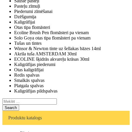
Sausie pasteļi
Pasteļu zīmuļi
Piederumi zīmēšanai
Dzēšgumija
Kaligrāfijai
Otas tipa flomāsteri
Ecoline Brush Pen flomāsteri pa vienam
Solo Goya otas tipa flomāsteri pa vienam
Tušas un tintes
Winsor & Newton tinte uz šellakas bāzes 14ml
Akrila tuša AMSTERDAM 30ml
ECOLINE šķidrās akvareļu krāsas 30ml
Kaligrāfijas piederumi
Otas kaligrāfijai
Redis spalvas
Smalkās spalvas
Platgala spalvas
Kaligrāfijas pildspalvas
Search
Produktu katalogs