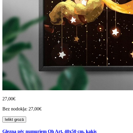
27,00€
Bez nodokļa: 27,00€
Ielikt grozā
Glezna pēc numuriem Oh Art, 40x50 cm, kaķis