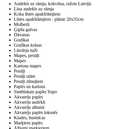
Audekls uz rāmja, kokvilna, ražots Latvijā.
Lina audekls uz rāmja
Koka līstes apakšrāmjiem
Līstes apakšrāmjiem - plānie 20x35cm
Molberti
Ģipša galvas
Dāvanas
Grafikai
Grafikas krāsas
Linoleja naži
Mapes, penāļi
Mapes
Kartona mapes
Penāļi
Penāļi otām
Penāļi zīmuļiem
Papīrs un kartons
Sintētiskais papīrs Yupo
Akvareļu papīrs
Akvareļu audekli
Akvareļu albumi
Akvareļu papīrs loksnēs
Klades, burtnīcas
Marķieru papīrs
Albumi marķieriem