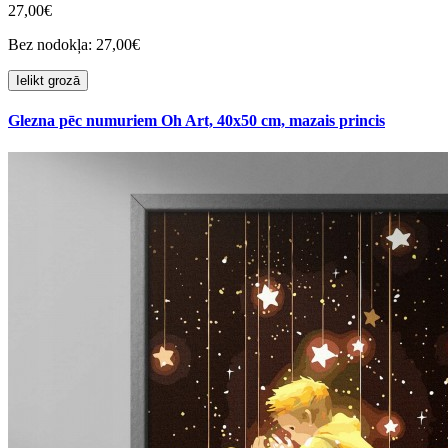
27,00€
Bez nodokļa: 27,00€
Ielikt grozā
Glezna pēc numuriem Oh Art, 40x50 cm, mazais princis