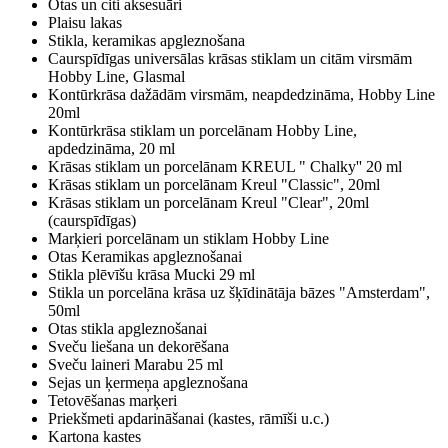
Otas un citi aksesuāri
Plaisu lakas
Stikla, keramikas apgleznošana
Caurspīdīgas universālas krāsas stiklam un citām virsmām
Hobby Line, Glasmal
Kontūrkrāsa dažādām virsmām, neapdedzināma, Hobby Line
20ml
Kontūrkrāsa stiklam un porcelānam Hobby Line,
apdedzināma, 20 ml
Krāsas stiklam un porcelānam KREUL " Chalky'' 20 ml
Krāsas stiklam un porcelānam Kreul "Classic", 20ml
Krāsas stiklam un porcelānam Kreul "Clear", 20ml
(caurspīdīgas)
Marķieri porcelānam un stiklam Hobby Line
Otas Keramikas apgleznošanai
Stikla plēvīšu krāsa Mucki 29 ml
Stikla un porcelāna krāsa uz šķīdinātāja bāzes "Amsterdam",
50ml
Otas stikla apgleznošanai
Sveču liešana un dekorēšana
Sveču laineri Marabu 25 ml
Sejas un ķermeņa apgleznošana
Tetovēšanas marķeri
Priekšmeti apdarināšanai (kastes, rāmīši u.c.)
Kartona kastes