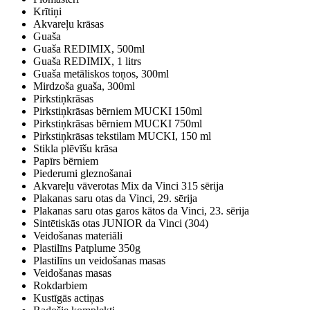
Krītiņi
Akvareļu krāsas
Guaša
Guaša REDIMIX, 500ml
Guaša REDIMIX, 1 litrs
Guaša metāliskos toņos, 300ml
Mirdzoša guaša, 300ml
Pirkstiņkrāsas
Pirkstiņkrāsas bērniem MUCKI 150ml
Pirkstiņkrāsas bērniem MUCKI 750ml
Pirkstiņkrāsas tekstilam MUCKI, 150 ml
Stikla plēvīšu krāsa
Papīrs bērniem
Piederumi gleznošanai
Akvareļu vāverotas Mix da Vinci 315 sērija
Plakanas saru otas da Vinci, 29. sērija
Plakanas saru otas garos kātos da Vinci, 23. sērija
Sintētiskās otas JUNIOR da Vinci (304)
Veidošanas materiāli
Plastilīns Patplume 350g
Plastilīns un veidošanas masas
Veidošanas masas
Rokdarbiem
Kustīgās actiņas