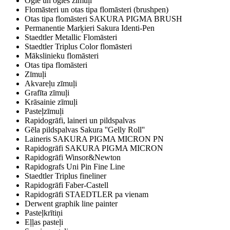
Ogle un ogles zīmuļi
Flomāsteri un otas tipa flomāsteri (brushpen)
Otas tipa flomāsteri SAKURA PIGMA BRUSH
Permanentie Marķieri Sakura Identi-Pen
Staedtler Metallic Flomāsteri
Staedtler Triplus Color flomāsteri
Mākslinieku flomāsteri
Otas tipa flomāsteri
Zīmuļi
Akvareļu zīmuļi
Grafīta zīmuļi
Krāsainie zīmuļi
Pasteļzīmuļi
Rapidogrāfi, laineri un pildspalvas
Gēla pildspalvas Sakura ''Gelly Roll''
Laineris SAKURA PIGMA MICRON PN
Rapidogrāfi SAKURA PIGMA MICRON
Rapidogrāfi Winsor&Newton
Rapidografs Uni Pin Fine Line
Staedtler Triplus fineliner
Rapidogrāfi Faber-Castell
Rapidogrāfi STAEDTLER pa vienam
Derwent graphik line painter
Pasteļkrītiņi
Eļļas pasteļi