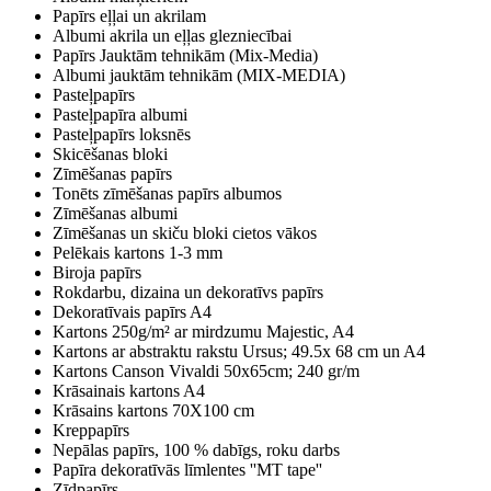
Papīrs eļļai un akrilam
Albumi akrila un eļļas glezniecībai
Papīrs Jauktām tehnikām (Mix-Media)
Albumi jauktām tehnikām (MIX-MEDIA)
Pasteļpapīrs
Pasteļpapīra albumi
Pasteļpapīrs loksnēs
Skicēšanas bloki
Zīmēšanas papīrs
Tonēts zīmēšanas papīrs albumos
Zīmēšanas albumi
Zīmēšanas un skiču bloki cietos vākos
Pelēkais kartons 1-3 mm
Biroja papīrs
Rokdarbu, dizaina un dekoratīvs papīrs
Dekoratīvais papīrs A4
Kartons 250g/m² ar mirdzumu Majestic, A4
Kartons ar abstraktu rakstu Ursus; 49.5x 68 cm un A4
Kartons Canson Vivaldi 50x65cm; 240 gr/m
Krāsainais kartons A4
Krāsains kartons 70X100 cm
Kreppapīrs
Nepālas papīrs, 100 % dabīgs, roku darbs
Papīra dekoratīvās līmlentes ''MT tape''
Zīdpapīrs