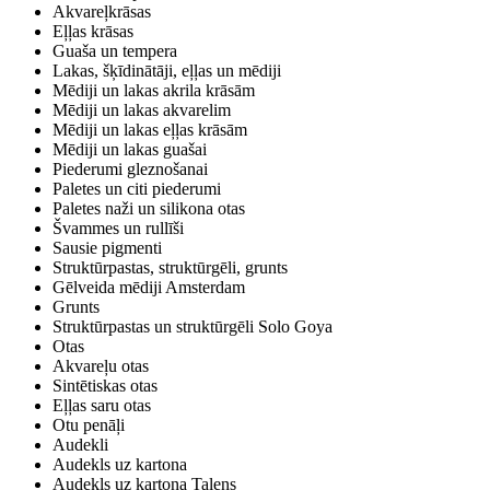
Akvareļkrāsas
Eļļas krāsas
Guaša un tempera
Lakas, šķīdinātāji, eļļas un mēdiji
Mēdiji un lakas akrila krāsām
Mēdiji un lakas akvarelim
Mēdiji un lakas eļļas krāsām
Mēdiji un lakas guašai
Piederumi gleznošanai
Paletes un citi piederumi
Paletes naži un silikona otas
Švammes un rullīši
Sausie pigmenti
Struktūrpastas, struktūrgēli, grunts
Gēlveida mēdiji Amsterdam
Grunts
Struktūrpastas un struktūrgēli Solo Goya
Otas
Akvareļu otas
Sintētiskas otas
Eļļas saru otas
Otu penāļi
Audekli
Audekls uz kartona
Audekls uz kartona Talens