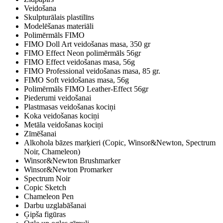
Veidošana
Skulpturālais plastilīns
Modelēšanas materiāli
Polimērmāls FIMO
FIMO Doll Art veidošanas masa, 350 gr
FIMO Effect Neon polimērmāls 56gr
FIMO Effect veidošanas masa, 56g
FIMO Professional veidošanas masa, 85 gr.
FIMO Soft veidošanas masa, 56g
Polimērmāls FIMO Leather-Effect 56gr
Piederumi veidošanai
Plastmasas veidošanas kociņi
Koka veidošanas kociņi
Metāla veidošanas kociņi
Zīmēšanai
Alkohola bāzes marķieri (Copic, Winsor&Newton, Spectrum
Noir, Chameleon)
Winsor&Newton Brushmarker
Winsor&Newton Promarker
Spectrum Noir
Copic Sketch
Chameleon Pen
Darbu uzglabāšanai
Ģipša figūras