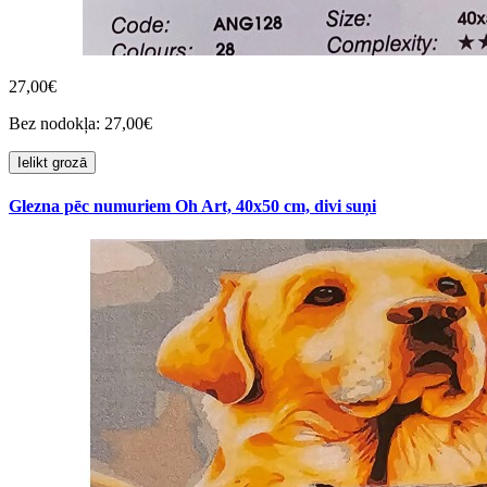
27,00€
Bez nodokļa: 27,00€
Ielikt grozā
Glezna pēc numuriem Oh Art, 40x50 cm, divi suņi