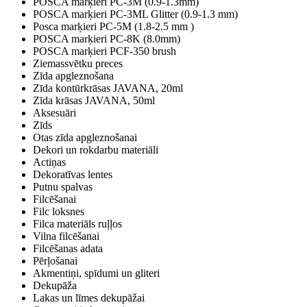
POSCA marķieri PC-3M (0.9-1.3mm)
POSCA marķieri PC-3ML Glitter (0.9-1.3 mm)
Posca marķieri PC-5M (1.8-2.5 mm )
POSCA marķieri PC-8K (8.0mm)
POSCA marķieri PCF-350 brush
Ziemassvētku preces
Zīda apgleznošana
Zīda kontūrkrāsas JAVANA, 20ml
Zīda krāsas JAVANA, 50ml
Aksesuāri
Zīds
Otas zīda apgleznošanai
Dekori un rokdarbu materiāli
Actiņas
Dekoratīvas lentes
Putnu spalvas
Filcēšanai
Filc loksnes
Filca materiāls ruļļos
Vilna filcēšanai
Filcēšanas adata
Pērļošanai
Akmentiņi, spīdumi un gliteri
Dekupāža
Lakas un līmes dekupāžai