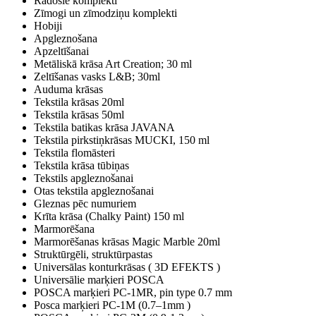
Radošie komplekti
Zīmogi un zīmodziņu komplekti
Hobiji
Apgleznošana
Apzeltīšanai
Metāliskā krāsa Art Creation; 30 ml
Zeltīšanas vasks L&B; 30ml
Auduma krāsas
Tekstila krāsas 20ml
Tekstila krāsas 50ml
Tekstila batikas krāsa JAVANA
Tekstila pirkstiņkrāsas MUCKI, 150 ml
Tekstila flomāsteri
Tekstila krāsa tūbiņas
Tekstils apgleznošanai
Otas tekstila apgleznošanai
Gleznas pēc numuriem
Krīta krāsa (Chalky Paint) 150 ml
Marmorēšana
Marmorēšanas krāsas Magic Marble 20ml
Struktūrgēli, struktūrpastas
Universālas konturkrāsas ( 3D EFEKTS )
Universālie marķieri POSCA
POSCA marķieri PC-1MR, pin type 0.7 mm
Posca marķieri PC-1M (0.7–1mm )