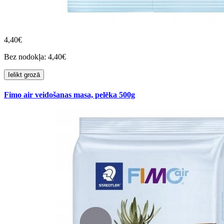
4,40€
Bez nodokļa: 4,40€
Ielikt grozā
Fimo air veidošanas masa, pelēka 500g