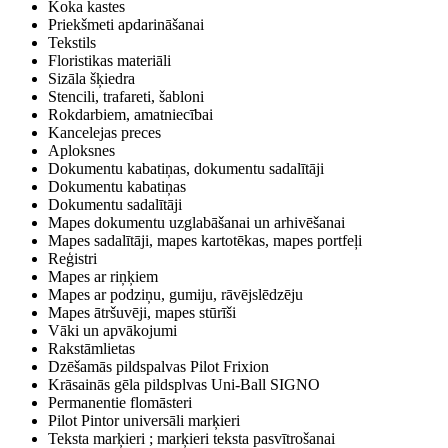
Koka kastes
Priekšmeti apdarināšanai
Tekstils
Floristikas materiāli
Sizāla šķiedra
Stencili, trafareti, šabloni
Rokdarbiem, amatniecībai
Kancelejas preces
Aploksnes
Dokumentu kabatiņas, dokumentu sadalītāji
Dokumentu kabatiņas
Dokumentu sadalītāji
Mapes dokumentu uzglabāšanai un arhivēšanai
Mapes sadalītāji, mapes kartotēkas, mapes portfeļi
Reģistri
Mapes ar riņķiem
Mapes ar podziņu, gumiju, rāvējslēdzēju
Mapes ātršuvēji, mapes stūrīši
Vāki un apvākojumi
Rakstāmlietas
Dzēšamās pildspalvas Pilot Frixion
Krāsainās gēla pildsplvas Uni-Ball SIGNO
Permanentie flomāsteri
Pilot Pintor universāli marķieri
Teksta marķieri ; marķieri teksta pasvītrošanai