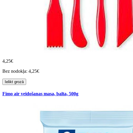
4,25€
Bez nodokļa: 4,25€
Ielikt grozā
Fimo air veidošanas masa, balta, 500g