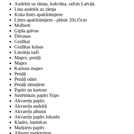
Audekls uz rāmja, kokvilna, ražots Latvijā.
Lina audekls uz rāmja
Koka līstes apakšrāmjiem
Līstes apakšrāmjiem - plānie 20x35cm
Molberti
Ģipša galvas
Dāvanas
Grafikai
Grafikas krāsas
Linoleja naži
Mapes, penāļi
Mapes
Kartona mapes
Penāļi
Penāļi otām
Penāļi zīmuļiem
Papīrs un kartons
Sintētiskais papīrs Yupo
Akvareļu papīrs
Akvareļu audekli
Akvareļu albumi
Akvareļu papīrs loksnēs
Klades, burtnīcas
Marķieru papīrs
Albumi marķieriem