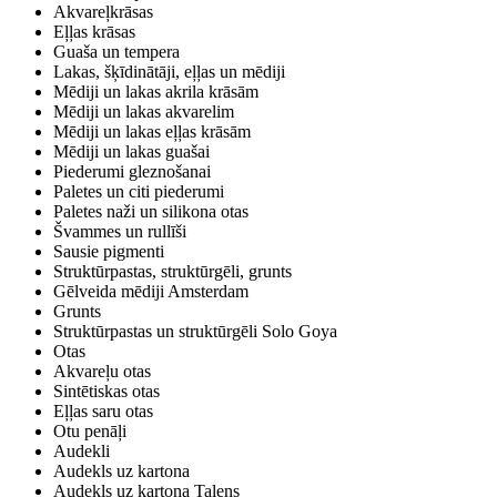
Akvareļkrāsas
Eļļas krāsas
Guaša un tempera
Lakas, šķīdinātāji, eļļas un mēdiji
Mēdiji un lakas akrila krāsām
Mēdiji un lakas akvarelim
Mēdiji un lakas eļļas krāsām
Mēdiji un lakas guašai
Piederumi gleznošanai
Paletes un citi piederumi
Paletes naži un silikona otas
Švammes un rullīši
Sausie pigmenti
Struktūrpastas, struktūrgēli, grunts
Gēlveida mēdiji Amsterdam
Grunts
Struktūrpastas un struktūrgēli Solo Goya
Otas
Akvareļu otas
Sintētiskas otas
Eļļas saru otas
Otu penāļi
Audekli
Audekls uz kartona
Audekls uz kartona Talens