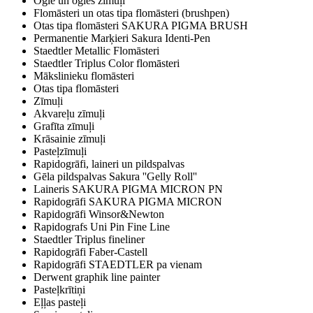
Ogle un ogles zīmuļi
Flomāsteri un otas tipa flomāsteri (brushpen)
Otas tipa flomāsteri SAKURA PIGMA BRUSH
Permanentie Marķieri Sakura Identi-Pen
Staedtler Metallic Flomāsteri
Staedtler Triplus Color flomāsteri
Mākslinieku flomāsteri
Otas tipa flomāsteri
Zīmuļi
Akvareļu zīmuļi
Grafīta zīmuļi
Krāsainie zīmuļi
Pasteļzīmuļi
Rapidogrāfi, laineri un pildspalvas
Gēla pildspalvas Sakura ''Gelly Roll''
Laineris SAKURA PIGMA MICRON PN
Rapidogrāfi SAKURA PIGMA MICRON
Rapidogrāfi Winsor&Newton
Rapidografs Uni Pin Fine Line
Staedtler Triplus fineliner
Rapidogrāfi Faber-Castell
Rapidogrāfi STAEDTLER pa vienam
Derwent graphik line painter
Pasteļkrītiņi
Eļļas pasteļi