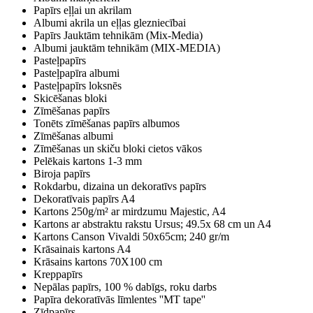
Papīrs eļļai un akrilam
Albumi akrila un eļļas glezniecībai
Papīrs Jauktām tehnikām (Mix-Media)
Albumi jauktām tehnikām (MIX-MEDIA)
Pasteļpapīrs
Pasteļpapīra albumi
Pasteļpapīrs loksnēs
Skicēšanas bloki
Zīmēšanas papīrs
Tonēts zīmēšanas papīrs albumos
Zīmēšanas albumi
Zīmēšanas un skiču bloki cietos vākos
Pelēkais kartons 1-3 mm
Biroja papīrs
Rokdarbu, dizaina un dekoratīvs papīrs
Dekoratīvais papīrs A4
Kartons 250g/m² ar mirdzumu Majestic, A4
Kartons ar abstraktu rakstu Ursus; 49.5x 68 cm un A4
Kartons Canson Vivaldi 50x65cm; 240 gr/m
Krāsainais kartons A4
Krāsains kartons 70X100 cm
Kreppapīrs
Nepālas papīrs, 100 % dabīgs, roku darbs
Papīra dekoratīvās līmlentes ''MT tape''
Zīdpapīrs