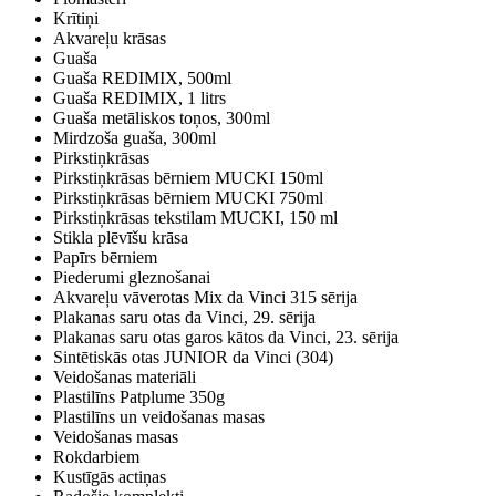
Krītiņi
Akvareļu krāsas
Guaša
Guaša REDIMIX, 500ml
Guaša REDIMIX, 1 litrs
Guaša metāliskos toņos, 300ml
Mirdzoša guaša, 300ml
Pirkstiņkrāsas
Pirkstiņkrāsas bērniem MUCKI 150ml
Pirkstiņkrāsas bērniem MUCKI 750ml
Pirkstiņkrāsas tekstilam MUCKI, 150 ml
Stikla plēvīšu krāsa
Papīrs bērniem
Piederumi gleznošanai
Akvareļu vāverotas Mix da Vinci 315 sērija
Plakanas saru otas da Vinci, 29. sērija
Plakanas saru otas garos kātos da Vinci, 23. sērija
Sintētiskās otas JUNIOR da Vinci (304)
Veidošanas materiāli
Plastilīns Patplume 350g
Plastilīns un veidošanas masas
Veidošanas masas
Rokdarbiem
Kustīgās actiņas