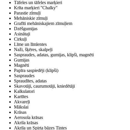
Tāfeles un tāfeles marķieri
Krīta marķieri ''Chalky''
Parastie zīmuļi
Mehāniskie zīmuļi
Grafīti mehāniskajiem zīmuļiem
Dzēšgumijas
Asinātaji
Cirkuļi
Līme un līmlentes
Naži, šķēres, skalpeļi
Saspraudes, adatas, gumijas, klipši, magnēti
Gumijas
Magnēti
Papīra saspiedēji (klipši)
Saspraudes
Spraudītes, adatas
Skavotāji, caurumotāji, kniedētāji
Kalkulatori
Kartītes
Akvareļi
Mākslai
Krāsas
Aerosola krāsas
Akrila krāsas
Akrila un Spirta bāzes Tintes