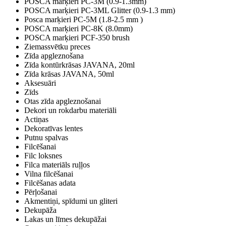
POSCA marķieri PC-3M (0.9-1.3mm)
POSCA marķieri PC-3ML Glitter (0.9-1.3 mm)
Posca marķieri PC-5M (1.8-2.5 mm )
POSCA marķieri PC-8K (8.0mm)
POSCA marķieri PCF-350 brush
Ziemassvētku preces
Zīda apgleznošana
Zīda kontūrkrāsas JAVANA, 20ml
Zīda krāsas JAVANA, 50ml
Aksesuāri
Zīds
Otas zīda apgleznošanai
Dekori un rokdarbu materiāli
Actiņas
Dekoratīvas lentes
Putnu spalvas
Filcēšanai
Filc loksnes
Filca materiāls ruļļos
Vilna filcēšanai
Filcēšanas adata
Pērļošanai
Akmentiņi, spīdumi un gliteri
Dekupāža
Lakas un līmes dekupāžai