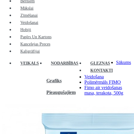
Bērniem
Mākslai
Zīmēšanai
Veidošanai
Hobiji
Papīrs Un Kartons
Kancelejas Preces
Kaligrāfijai
Sākums
VEIKALS
NODARBĪBAS
GLEZNAS
KONTAKTI
Veidošana
Grafiks
Polimērmāls FIMO
Fimo air veidošanas
Pieaugušajiem
masa, terakota, 500g