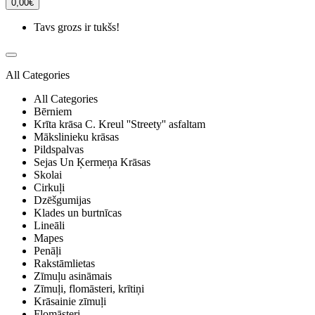
0,00€
Tavs grozs ir tukšs!
All Categories
All Categories
Bērniem
Krīta krāsa C. Kreul ''Streety'' asfaltam
Mākslinieku krāsas
Pildspalvas
Sejas Un Ķermeņa Krāsas
Skolai
Cirkuļi
Dzēšgumijas
Klades un burtnīcas
Lineāli
Mapes
Penāļi
Rakstāmlietas
Zīmuļu asināmais
Zīmuļi, flomāsteri, krītiņi
Krāsainie zīmuļi
Flomāsteri