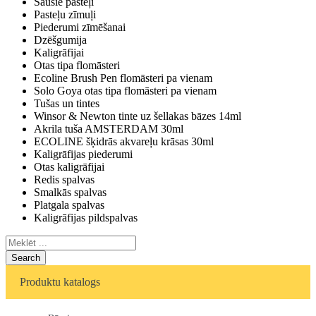
Sausie pasteļi
Pasteļu zīmuļi
Piederumi zīmēšanai
Dzēšgumija
Kaligrāfijai
Otas tipa flomāsteri
Ecoline Brush Pen flomāsteri pa vienam
Solo Goya otas tipa flomāsteri pa vienam
Tušas un tintes
Winsor & Newton tinte uz šellakas bāzes 14ml
Akrila tuša AMSTERDAM 30ml
ECOLINE šķidrās akvareļu krāsas 30ml
Kaligrāfijas piederumi
Otas kaligrāfijai
Redis spalvas
Smalkās spalvas
Platgala spalvas
Kaligrāfijas pildspalvas
Search
Produktu katalogs