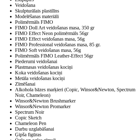
Veidošana
Skulpturālais plastilīns
Modelēšanas materiāli
Polimērmāls FIMO
FIMO Doll Art veidošanas masa, 350 gr
FIMO Effect Neon polimērmāls 56gr
FIMO Effect veidošanas masa, 56g
FIMO Professional veidošanas masa, 85 gr.
FIMO Soft veidošanas masa, 56g
Polimērmāls FIMO Leather-Effect 56gr
Piederumi veidošanai
Plastmasas veidošanas kociņi
Koka veidošanas kociņi
Metāla veidošanas kociņi
Zīmēšanai
Alkohola bāzes marķieri (Copic, Winsor&Newton, Spectrum
Noir, Chameleon)
Winsor&Newton Brushmarker
Winsor&Newton Promarker
Spectrum Noir
Copic Sketch
Chameleon Pen
Darbu uzglabāšanai
Ģipša figūras