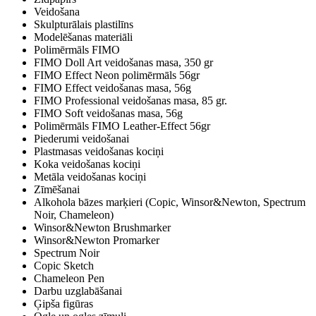
Veidošana
Skulpturālais plastilīns
Modelēšanas materiāli
Polimērmāls FIMO
FIMO Doll Art veidošanas masa, 350 gr
FIMO Effect Neon polimērmāls 56gr
FIMO Effect veidošanas masa, 56g
FIMO Professional veidošanas masa, 85 gr.
FIMO Soft veidošanas masa, 56g
Polimērmāls FIMO Leather-Effect 56gr
Piederumi veidošanai
Plastmasas veidošanas kociņi
Koka veidošanas kociņi
Metāla veidošanas kociņi
Zīmēšanai
Alkohola bāzes marķieri (Copic, Winsor&Newton, Spectrum
Noir, Chameleon)
Winsor&Newton Brushmarker
Winsor&Newton Promarker
Spectrum Noir
Copic Sketch
Chameleon Pen
Darbu uzglabāšanai
Ģipša figūras