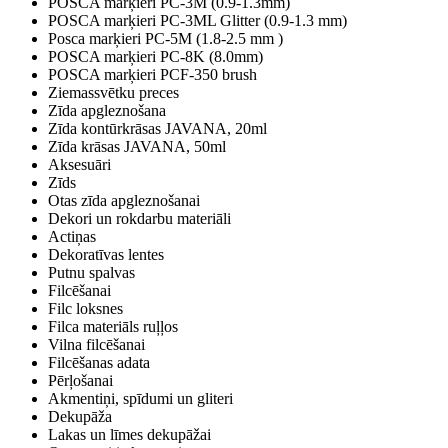
POSCA marķieri PC-3M (0.9-1.3mm)
POSCA marķieri PC-3ML Glitter (0.9-1.3 mm)
Posca marķieri PC-5M (1.8-2.5 mm )
POSCA marķieri PC-8K (8.0mm)
POSCA marķieri PCF-350 brush
Ziemassvētku preces
Zīda apgleznošana
Zīda kontūrkrāsas JAVANA, 20ml
Zīda krāsas JAVANA, 50ml
Aksesuāri
Zīds
Otas zīda apgleznošanai
Dekori un rokdarbu materiāli
Actiņas
Dekoratīvas lentes
Putnu spalvas
Filcēšanai
Filc loksnes
Filca materiāls ruļļos
Vilna filcēšanai
Filcēšanas adata
Pērļošanai
Akmentiņi, spīdumi un gliteri
Dekupāža
Lakas un līmes dekupāžai