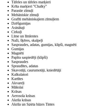
Tāfeles un tāfeles marķieri
Krīta marķieri ''Chalky''
Parastie zīmuļi
Mehāniskie zīmuļi
Grafīti mehāniskajiem zīmuļiem
Dzēšgumijas
Asinātaji
Cirkuļi
Līme un līmlentes
Naži, šķēres, skalpeļi
Saspraudes, adatas, gumijas, klipši, magnēti
Gumijas
Magnēti
Papīra saspiedēji (klipši)
Saspraudes
Spraudītes, adatas
Skavotāji, caurumotāji, kniedētāji
Kalkulatori
Kartītes
Akvareļi
Mākslai
Krāsas
Aerosola krāsas
Akrila krāsas
Akrila un Spirta bāzes Tintes