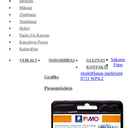
Bērniem
Mākslai
Zīmēšanai
Veidošanai
Hobiji
Papīrs Un Kartons
Kancelejas Preces
Kaligrāfijai
Sākums
VEIKALS
NODARBĪBAS
GLEZNAS
Fimo
KONTAKTI
modelēšanas piederumi
Grafiks
8711 WP4-2
Pieaugušajiem