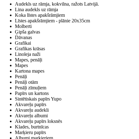
Audekls uz rāmja, kokvilna, ražots Latvijā.
Lina audekls uz rāmja
Koka līstes apakšrāmjiem
Līstes apakšrāmjiem - plānie 20x35cm
Molberti
Ģipša galvas
Dāvanas
Grafikai
Grafikas krāsas
Linoleja naži
Mapes, penāļi
Mapes
Kartona mapes
Penāļi
Penāļi otām
Penāļi zīmuļiem
Papīrs un kartons
Sintētiskais papīrs Yupo
Akvareļu papīrs
Akvareļu audekli
Akvareļu albumi
Akvareļu papīrs loksnēs
Klades, burtnīcas
Marķieru papīrs
Albumi marķieriem