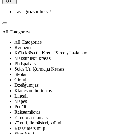
0,00€
Tavs grozs ir tukšs!
All Categories
All Categories
Bērniem
Krīta krāsa C. Kreul ''Streety'' asfaltam
Mākslinieku krāsas
Pildspalvas
Sejas Un Ķermeņa Krāsas
Skolai
Cirkuļi
Dzēšgumijas
Klades un burtnīcas
Lineāli
Mapes
Penāļi
Rakstāmlietas
Zīmuļu asināmais
Zīmuļi, flomāsteri, krītiņi
Krāsainie zīmuļi
Flomāsteri