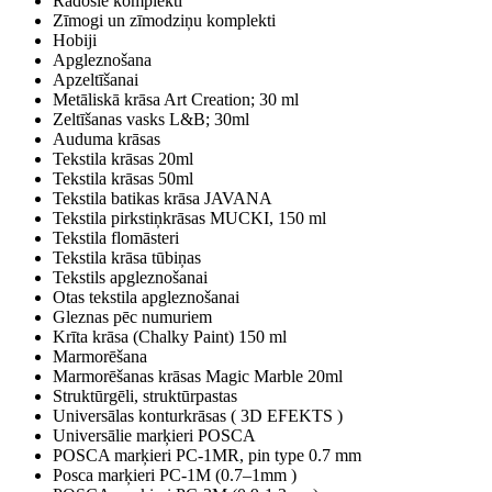
Radošie komplekti
Zīmogi un zīmodziņu komplekti
Hobiji
Apgleznošana
Apzeltīšanai
Metāliskā krāsa Art Creation; 30 ml
Zeltīšanas vasks L&B; 30ml
Auduma krāsas
Tekstila krāsas 20ml
Tekstila krāsas 50ml
Tekstila batikas krāsa JAVANA
Tekstila pirkstiņkrāsas MUCKI, 150 ml
Tekstila flomāsteri
Tekstila krāsa tūbiņas
Tekstils apgleznošanai
Otas tekstila apgleznošanai
Gleznas pēc numuriem
Krīta krāsa (Chalky Paint) 150 ml
Marmorēšana
Marmorēšanas krāsas Magic Marble 20ml
Struktūrgēli, struktūrpastas
Universālas konturkrāsas ( 3D EFEKTS )
Universālie marķieri POSCA
POSCA marķieri PC-1MR, pin type 0.7 mm
Posca marķieri PC-1M (0.7–1mm )