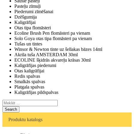
Sausie pasteļi
Pasteļu zīmuļi
Piederumi zīmēšanai
Dzēšgumija
Kaligrāfijai
Otas tipa flomāsteri
Ecoline Brush Pen flomāsteri pa vienam
Solo Goya otas tipa flomāsteri pa vienam
Tušas un tintes
Winsor & Newton tinte uz šellakas bāzes 14ml
Akrila tuša AMSTERDAM 30ml
ECOLINE šķidrās akvareļu krāsas 30ml
Kaligrāfijas piederumi
Otas kaligrāfijai
Redis spalvas
Smalkās spalvas
Platgala spalvas
Kaligrāfijas pildspalvas
Search
Produktu katalogs