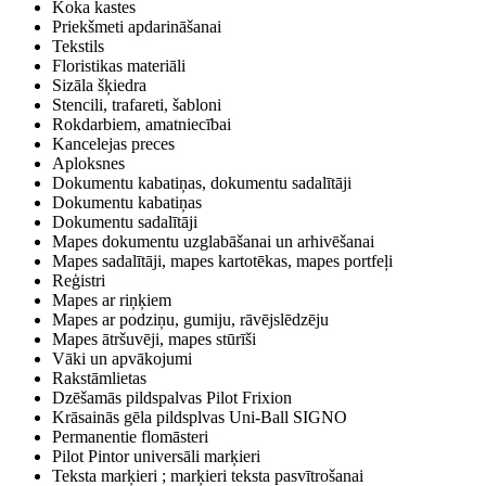
Koka kastes
Priekšmeti apdarināšanai
Tekstils
Floristikas materiāli
Sizāla šķiedra
Stencili, trafareti, šabloni
Rokdarbiem, amatniecībai
Kancelejas preces
Aploksnes
Dokumentu kabatiņas, dokumentu sadalītāji
Dokumentu kabatiņas
Dokumentu sadalītāji
Mapes dokumentu uzglabāšanai un arhivēšanai
Mapes sadalītāji, mapes kartotēkas, mapes portfeļi
Reģistri
Mapes ar riņķiem
Mapes ar podziņu, gumiju, rāvējslēdzēju
Mapes ātršuvēji, mapes stūrīši
Vāki un apvākojumi
Rakstāmlietas
Dzēšamās pildspalvas Pilot Frixion
Krāsainās gēla pildsplvas Uni-Ball SIGNO
Permanentie flomāsteri
Pilot Pintor universāli marķieri
Teksta marķieri ; marķieri teksta pasvītrošanai