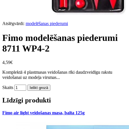
Atslēgvārdi:
modelēšanas piederumi
Fimo modelēšanas piederumi
8711 WP4-2
4,59€
Komplektā 4 plastmasas veidošanas rīki daudzveidīgu rakstu
veidošanai uz modeļa virsmas...
Skaits
Ielikt grozā
Līdzīgi produkti
Fimo air light veidošanas masa, balta 125g