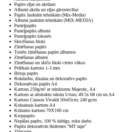
Papīrs eļļai un akrilam
Albumi akrila un eļļas glezniecībai
Papīrs Jauktām tehnikām (Mix-Media)
Albumi jauktām tehnikām (MIX-MEDIA)
Pasteļpapīrs
Pasteļpapīra albumi
Pasteļpapīrs loksnēs
Skicēšanas bloki
Zīmēšanas papīrs
Tonēts zīmēšanas papīrs albumos
Zīmēšanas albumi
Zīmēšanas un skiču bloki cietos vākos
Pelēkais kartons 1-3 mm
Biroja papīrs
Rokdarbu, dizaina un dekoratīvs papīrs
Dekoratīvais papīrs A4
Kartons 250g/m² ar mirdzumu Majestic, A4
Kartons ar abstraktu rakstu Ursus; 49.5x 68 cm un A4
Kartons Canson Vivaldi 50x65cm; 240 gr/m
Krāsainais kartons A4
Krāsains kartons 70X100 cm
Kreppapīrs
Nepālas papīrs, 100 % dabīgs, roku darbs
Papīra dekoratīvās līmlentes ''MT tape''
Zīdpapīrs