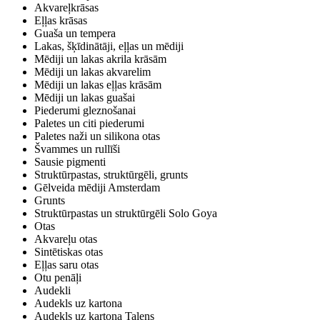
Akvareļkrāsas
Eļļas krāsas
Guaša un tempera
Lakas, šķīdinātāji, eļļas un mēdiji
Mēdiji un lakas akrila krāsām
Mēdiji un lakas akvarelim
Mēdiji un lakas eļļas krāsām
Mēdiji un lakas guašai
Piederumi gleznošanai
Paletes un citi piederumi
Paletes naži un silikona otas
Švammes un rullīši
Sausie pigmenti
Struktūrpastas, struktūrgēli, grunts
Gēlveida mēdiji Amsterdam
Grunts
Struktūrpastas un struktūrgēli Solo Goya
Otas
Akvareļu otas
Sintētiskas otas
Eļļas saru otas
Otu penāļi
Audekli
Audekls uz kartona
Audekls uz kartona Talens