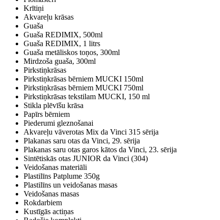
Krītiņi
Akvareļu krāsas
Guaša
Guaša REDIMIX, 500ml
Guaša REDIMIX, 1 litrs
Guaša metāliskos toņos, 300ml
Mirdzoša guaša, 300ml
Pirkstiņkrāsas
Pirkstiņkrāsas bērniem MUCKI 150ml
Pirkstiņkrāsas bērniem MUCKI 750ml
Pirkstiņkrāsas tekstilam MUCKI, 150 ml
Stikla plēvīšu krāsa
Papīrs bērniem
Piederumi gleznošanai
Akvareļu vāverotas Mix da Vinci 315 sērija
Plakanas saru otas da Vinci, 29. sērija
Plakanas saru otas garos kātos da Vinci, 23. sērija
Sintētiskās otas JUNIOR da Vinci (304)
Veidošanas materiāli
Plastilīns Patplume 350g
Plastilīns un veidošanas masas
Veidošanas masas
Rokdarbiem
Kustīgās actiņas