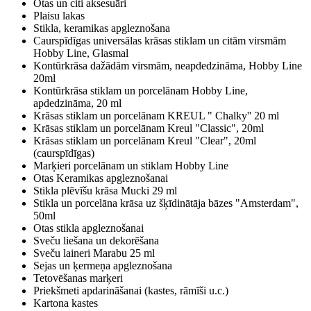
Otas un citi aksesuāri
Plaisu lakas
Stikla, keramikas apgleznošana
Caurspīdīgas universālas krāsas stiklam un citām virsmām
Hobby Line, Glasmal
Kontūrkrāsa dažādām virsmām, neapdedzināma, Hobby Line
20ml
Kontūrkrāsa stiklam un porcelānam Hobby Line,
apdedzināma, 20 ml
Krāsas stiklam un porcelānam KREUL " Chalky'' 20 ml
Krāsas stiklam un porcelānam Kreul "Classic", 20ml
Krāsas stiklam un porcelānam Kreul "Clear", 20ml
(caurspīdīgas)
Marķieri porcelānam un stiklam Hobby Line
Otas Keramikas apgleznošanai
Stikla plēvīšu krāsa Mucki 29 ml
Stikla un porcelāna krāsa uz šķīdinātāja bāzes "Amsterdam",
50ml
Otas stikla apgleznošanai
Sveču liešana un dekorēšana
Sveču laineri Marabu 25 ml
Sejas un ķermeņa apgleznošana
Tetovēšanas marķeri
Priekšmeti apdarināšanai (kastes, rāmīši u.c.)
Kartona kastes