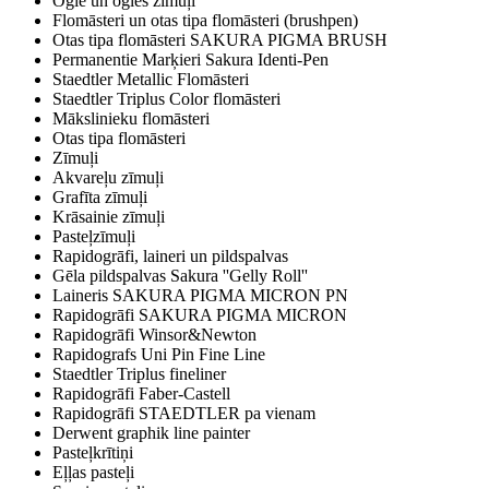
Ogle un ogles zīmuļi
Flomāsteri un otas tipa flomāsteri (brushpen)
Otas tipa flomāsteri SAKURA PIGMA BRUSH
Permanentie Marķieri Sakura Identi-Pen
Staedtler Metallic Flomāsteri
Staedtler Triplus Color flomāsteri
Mākslinieku flomāsteri
Otas tipa flomāsteri
Zīmuļi
Akvareļu zīmuļi
Grafīta zīmuļi
Krāsainie zīmuļi
Pasteļzīmuļi
Rapidogrāfi, laineri un pildspalvas
Gēla pildspalvas Sakura ''Gelly Roll''
Laineris SAKURA PIGMA MICRON PN
Rapidogrāfi SAKURA PIGMA MICRON
Rapidogrāfi Winsor&Newton
Rapidografs Uni Pin Fine Line
Staedtler Triplus fineliner
Rapidogrāfi Faber-Castell
Rapidogrāfi STAEDTLER pa vienam
Derwent graphik line painter
Pasteļkrītiņi
Eļļas pasteļi