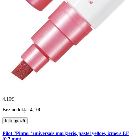
4,10€
Bez nodokļa: 4,10€
Ielikt grozā
Pilot ''Pintor'' universāls marķieris, pastel yellow, izmērs EF
(0.7 mm)