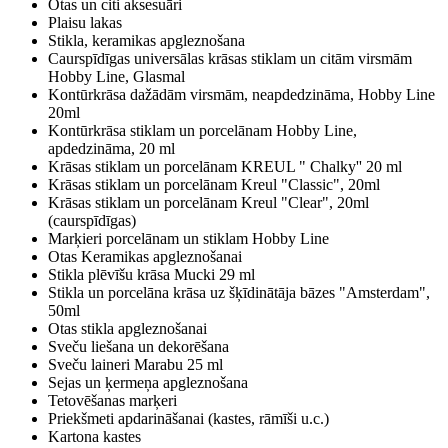
Otas un citi aksesuāri
Plaisu lakas
Stikla, keramikas apgleznošana
Caurspīdīgas universālas krāsas stiklam un citām virsmām
Hobby Line, Glasmal
Kontūrkrāsa dažādām virsmām, neapdedzināma, Hobby Line
20ml
Kontūrkrāsa stiklam un porcelānam Hobby Line,
apdedzināma, 20 ml
Krāsas stiklam un porcelānam KREUL " Chalky'' 20 ml
Krāsas stiklam un porcelānam Kreul "Classic", 20ml
Krāsas stiklam un porcelānam Kreul "Clear", 20ml
(caurspīdīgas)
Marķieri porcelānam un stiklam Hobby Line
Otas Keramikas apgleznošanai
Stikla plēvīšu krāsa Mucki 29 ml
Stikla un porcelāna krāsa uz šķīdinātāja bāzes "Amsterdam",
50ml
Otas stikla apgleznošanai
Sveču liešana un dekorēšana
Sveču laineri Marabu 25 ml
Sejas un ķermeņa apgleznošana
Tetovēšanas marķeri
Priekšmeti apdarināšanai (kastes, rāmīši u.c.)
Kartona kastes