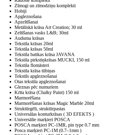
Radošie komplekti
Zīmogi un zīmodziņu komplekti
Hobiji
Apgleznošana
Apzeltīšanai
Metāliskā krāsa Art Creation; 30 ml
Zeltīšanas vasks L&B; 30ml
Auduma krāsas
Tekstila krāsas 20ml
Tekstila krāsas 50ml
Tekstila batikas krāsa JAVANA
Tekstila pirkstiņkrāsas MUCKI, 150 ml
Tekstila flomāsteri
Tekstila krāsa tūbiņas
Tekstils apgleznošanai
Otas tekstila apgleznošanai
Gleznas pēc numuriem
Krīta krāsa (Chalky Paint) 150 ml
Marmorēšana
Marmorēšanas krāsas Magic Marble 20ml
Struktūrgēli, struktūrpastas
Universālas konturkrāsas ( 3D EFEKTS )
Universālie marķieri POSCA
POSCA marķieri PC-1MR, pin type 0.7 mm
Posca marķieri PC-1M (0.7–1mm )