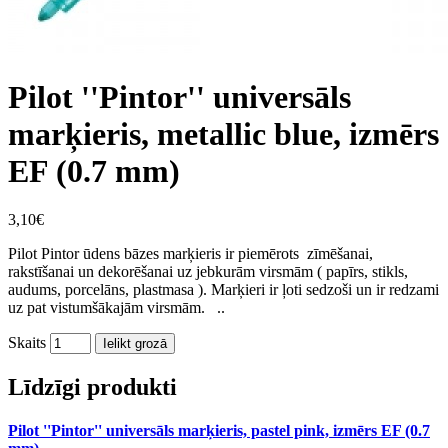
Pilot ''Pintor'' universāls
marķieris, metallic blue, izmērs
EF (0.7 mm)
3,10€
Pilot Pintor ūdens bāzes marķieris ir piemērots zīmēšanai,
rakstīšanai un dekorēšanai uz jebkurām virsmām ( papīrs, stikls,
audums, porcelāns, plastmasa ). Marķieri ir ļoti sedzoši un ir redzami
uz pat vistumšākajām virsmām. ..
Skaits
Ielikt grozā
Līdzīgi produkti
Pilot ''Pintor'' universāls marķieris, pastel pink, izmērs EF (0.7