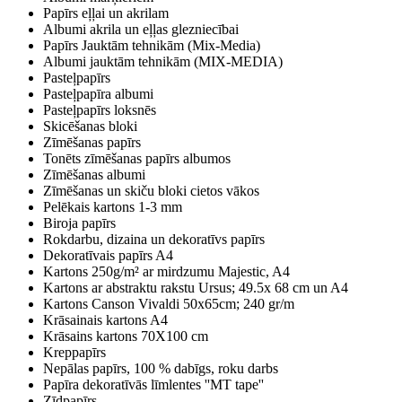
Papīrs eļļai un akrilam
Albumi akrila un eļļas glezniecībai
Papīrs Jauktām tehnikām (Mix-Media)
Albumi jauktām tehnikām (MIX-MEDIA)
Pasteļpapīrs
Pasteļpapīra albumi
Pasteļpapīrs loksnēs
Skicēšanas bloki
Zīmēšanas papīrs
Tonēts zīmēšanas papīrs albumos
Zīmēšanas albumi
Zīmēšanas un skiču bloki cietos vākos
Pelēkais kartons 1-3 mm
Biroja papīrs
Rokdarbu, dizaina un dekoratīvs papīrs
Dekoratīvais papīrs A4
Kartons 250g/m² ar mirdzumu Majestic, A4
Kartons ar abstraktu rakstu Ursus; 49.5x 68 cm un A4
Kartons Canson Vivaldi 50x65cm; 240 gr/m
Krāsainais kartons A4
Krāsains kartons 70X100 cm
Kreppapīrs
Nepālas papīrs, 100 % dabīgs, roku darbs
Papīra dekoratīvās līmlentes ''MT tape''
Zīdpapīrs