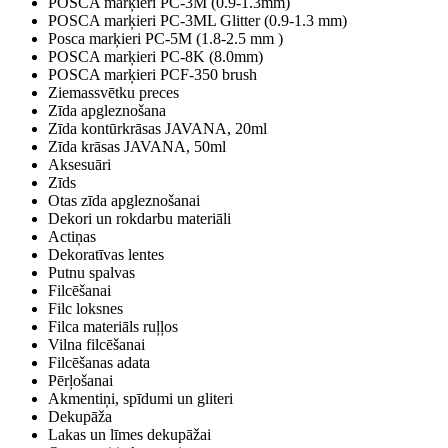
POSCA marķieri PC-3M (0.9-1.3mm)
POSCA marķieri PC-3ML Glitter (0.9-1.3 mm)
Posca marķieri PC-5M (1.8-2.5 mm )
POSCA marķieri PC-8K (8.0mm)
POSCA marķieri PCF-350 brush
Ziemassvētku preces
Zīda apgleznošana
Zīda kontūrkrāsas JAVANA, 20ml
Zīda krāsas JAVANA, 50ml
Aksesuāri
Zīds
Otas zīda apgleznošanai
Dekori un rokdarbu materiāli
Actiņas
Dekoratīvas lentes
Putnu spalvas
Filcēšanai
Filc loksnes
Filca materiāls ruļļos
Vilna filcēšanai
Filcēšanas adata
Pērļošanai
Akmentiņi, spīdumi un gliteri
Dekupāža
Lakas un līmes dekupāžai