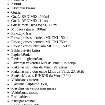
Krītiņi
Akvareļu krāsas
Guaša
Guaša REDIMIX, 500ml
Guaša REDIMIX, 1 litrs
Guaša metāliskos toņos, 300ml
Mirdzoša guaša, 300ml
Pirkstiņkrāsas
Pirkstiņkrāsas bērniem MUCKI 150ml
Pirkstiņkrāsas bērniem MUCKI 750ml
Pirkstiņkrāsas tekstilam MUCKI, 150 ml
Stikla plēvīšu krāsa
Papīrs bērniem
Piederumi gleznošanai
Akvareļu vāverotas Mix da Vinci 315 sērija
Plakanas saru otas da Vinci, 29. sērija
Plakanas saru otas garos kātos da Vinci, 23. sērija
Sintētiskās otas JUNIOR da Vinci (304)
Veidošanas materiāli
Plastilīns Patplume 350g
Plastilīns un veidošanas masas
Veidošanas masas
Rokdarbiem
Kustīgās actiņas