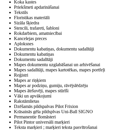
Koka kastes
Priekšmeti apdarināšanai
Tekstils
Floristikas materiāli
Sizāla šķiedra
Stencili, trafareti, šabloni
Rokdarbiem, amatniecībai
Kancelejas preces
Aploksnes
Dokumentu kabatiņas, dokumentu sadalītāji
Dokumentu kabatiņas
Dokumentu sadalītāji
Mapes dokumentu uzglabāšanai un arhivēšanai
Mapes sadalītāji, mapes kartotēkas, mapes portfeļi
Reģistri
Mapes ar riņķiem
Mapes ar podziņu, gumiju, rāvējslēdzēju
Mapes ātršuvēji, mapes stūrīši
Vāki un apvākojumi
Rakstāmlietas
Dzēšamās pildspalvas Pilot Frixion
Krāsainās gēla pildsplvas Uni-Ball SIGNO
Permanentie flomāsteri
Pilot Pintor universāli marķieri
Teksta marķieri ; marķieri teksta pasvītrošanai