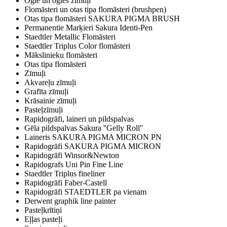
Ogle un ogles zīmuļi
Flomāsteri un otas tipa flomāsteri (brushpen)
Otas tipa flomāsteri SAKURA PIGMA BRUSH
Permanentie Marķieri Sakura Identi-Pen
Staedtler Metallic Flomāsteri
Staedtler Triplus Color flomāsteri
Mākslinieku flomāsteri
Otas tipa flomāsteri
Zīmuļi
Akvareļu zīmuļi
Grafīta zīmuļi
Krāsainie zīmuļi
Pasteļzīmuļi
Rapidogrāfi, laineri un pildspalvas
Gēla pildspalvas Sakura ''Gelly Roll''
Laineris SAKURA PIGMA MICRON PN
Rapidogrāfi SAKURA PIGMA MICRON
Rapidogrāfi Winsor&Newton
Rapidografs Uni Pin Fine Line
Staedtler Triplus fineliner
Rapidogrāfi Faber-Castell
Rapidogrāfi STAEDTLER pa vienam
Derwent graphik line painter
Pasteļkrītiņi
Eļļas pasteļi