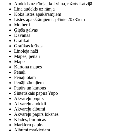
Audekls uz rāmja, kokvilna, ražots Latvijā.
Lina audekls uz rāmja
Koka līstes apakšrāmjiem
Līstes apakšrāmjiem - plānie 20x35cm
Molberti
Ģipša galvas
Dāvanas
Grafikai
Grafikas krāsas
Linoleja naži
Mapes, penāļi
Mapes
Kartona mapes
Penāļi
Penāļi otām
Penāļi zīmuļiem
Papīrs un kartons
Sintētiskais papīrs Yupo
Akvareļu papīrs
Akvareļu audekli
Akvareļu albumi
Akvareļu papīrs loksnēs
Klades, burtnīcas
Marķieru papīrs
Albumi marķieriem