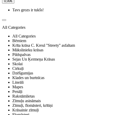
0,00€
Tavs grozs ir tukšs!
All Categories
All Categories
Bērniem
Krīta krāsa C. Kreul ''Streety'' asfaltam
Mākslinieku krāsas
Pildspalvas
Sejas Un Ķermeņa Krāsas
Skolai
Cirkuļi
Dzēšgumijas
Klades un burtnīcas
Lineāli
Mapes
Penāļi
Rakstāmlietas
Zīmuļu asināmais
Zīmuļi, flomāsteri, krītiņi
Krāsainie zīmuļi
Flomāsteri