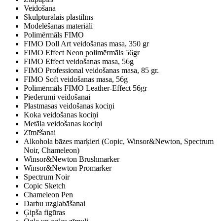
Veidošana
Skulpturālais plastilīns
Modelēšanas materiāli
Polimērmāls FIMO
FIMO Doll Art veidošanas masa, 350 gr
FIMO Effect Neon polimērmāls 56gr
FIMO Effect veidošanas masa, 56g
FIMO Professional veidošanas masa, 85 gr.
FIMO Soft veidošanas masa, 56g
Polimērmāls FIMO Leather-Effect 56gr
Piederumi veidošanai
Plastmasas veidošanas kociņi
Koka veidošanas kociņi
Metāla veidošanas kociņi
Zīmēšanai
Alkohola bāzes marķieri (Copic, Winsor&Newton, Spectrum
Noir, Chameleon)
Winsor&Newton Brushmarker
Winsor&Newton Promarker
Spectrum Noir
Copic Sketch
Chameleon Pen
Darbu uzglabāšanai
Ģipša figūras