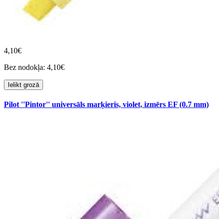
4,10€
Bez nodokļa: 4,10€
Ielikt grozā
Pilot ''Pintor'' universāls marķieris, violet, izmērs EF (0.7 mm)