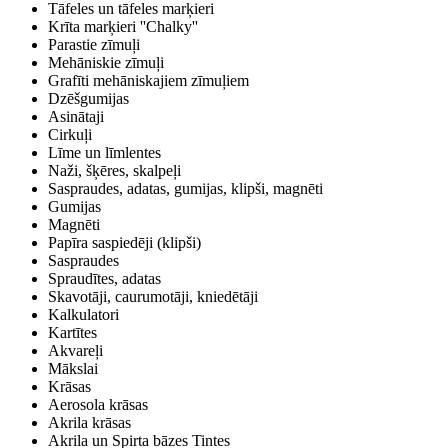
Tāfeles un tāfeles marķieri
Krīta marķieri ''Chalky''
Parastie zīmuļi
Mehāniskie zīmuļi
Grafīti mehāniskajiem zīmuļiem
Dzēšgumijas
Asinātaji
Cirkuļi
Līme un līmlentes
Naži, šķēres, skalpeļi
Saspraudes, adatas, gumijas, klipši, magnēti
Gumijas
Magnēti
Papīra saspiedēji (klipši)
Saspraudes
Spraudītes, adatas
Skavotāji, caurumotāji, kniedētāji
Kalkulatori
Kartītes
Akvareļi
Mākslai
Krāsas
Aerosola krāsas
Akrila krāsas
Akrila un Spirta bāzes Tintes