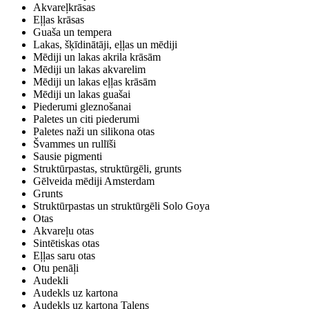
Akvareļkrāsas
Eļļas krāsas
Guaša un tempera
Lakas, šķīdinātāji, eļļas un mēdiji
Mēdiji un lakas akrila krāsām
Mēdiji un lakas akvarelim
Mēdiji un lakas eļļas krāsām
Mēdiji un lakas guašai
Piederumi gleznošanai
Paletes un citi piederumi
Paletes naži un silikona otas
Švammes un rullīši
Sausie pigmenti
Struktūrpastas, struktūrgēli, grunts
Gēlveida mēdiji Amsterdam
Grunts
Struktūrpastas un struktūrgēli Solo Goya
Otas
Akvareļu otas
Sintētiskas otas
Eļļas saru otas
Otu penāļi
Audekli
Audekls uz kartona
Audekls uz kartona Talens