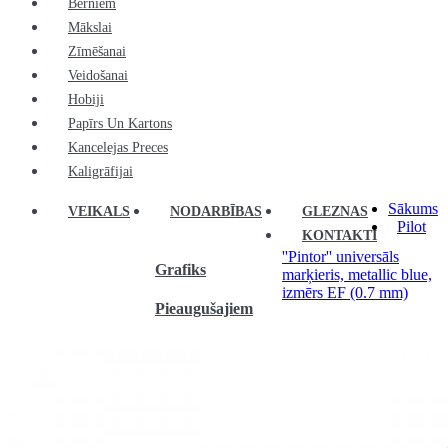
Bērniem
Mākslai
Zīmēšanai
Veidošanai
Hobiji
Papīrs Un Kartons
Kancelejas Preces
Kaligrāfijai
Sākums
VEIKALS
NODARBĪBAS
GLEZNAS
Pilot
KONTAKTI
''Pintor'' universāls
Grafiks
marķieris, metallic blue,
izmērs EF (0.7 mm)
Pieaugušajiem