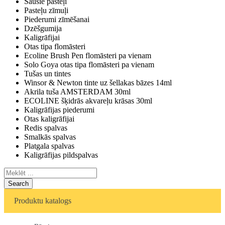
Sausie pasteļi
Pasteļu zīmuļi
Piederumi zīmēšanai
Dzēšgumija
Kaligrāfijai
Otas tipa flomāsteri
Ecoline Brush Pen flomāsteri pa vienam
Solo Goya otas tipa flomāsteri pa vienam
Tušas un tintes
Winsor & Newton tinte uz šellakas bāzes 14ml
Akrila tuša AMSTERDAM 30ml
ECOLINE šķidrās akvareļu krāsas 30ml
Kaligrāfijas piederumi
Otas kaligrāfijai
Redis spalvas
Smalkās spalvas
Platgala spalvas
Kaligrāfijas pildspalvas
Search
Produktu katalogs