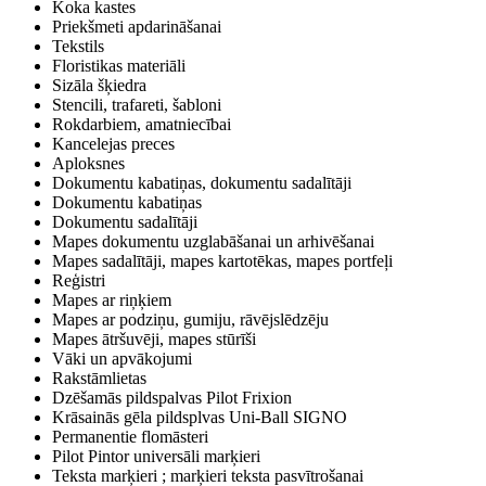
Koka kastes
Priekšmeti apdarināšanai
Tekstils
Floristikas materiāli
Sizāla šķiedra
Stencili, trafareti, šabloni
Rokdarbiem, amatniecībai
Kancelejas preces
Aploksnes
Dokumentu kabatiņas, dokumentu sadalītāji
Dokumentu kabatiņas
Dokumentu sadalītāji
Mapes dokumentu uzglabāšanai un arhivēšanai
Mapes sadalītāji, mapes kartotēkas, mapes portfeļi
Reģistri
Mapes ar riņķiem
Mapes ar podziņu, gumiju, rāvējslēdzēju
Mapes ātršuvēji, mapes stūrīši
Vāki un apvākojumi
Rakstāmlietas
Dzēšamās pildspalvas Pilot Frixion
Krāsainās gēla pildsplvas Uni-Ball SIGNO
Permanentie flomāsteri
Pilot Pintor universāli marķieri
Teksta marķieri ; marķieri teksta pasvītrošanai