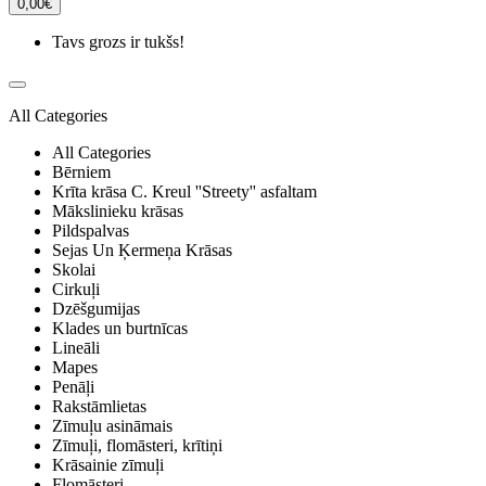
0,00€
Tavs grozs ir tukšs!
All Categories
All Categories
Bērniem
Krīta krāsa C. Kreul ''Streety'' asfaltam
Mākslinieku krāsas
Pildspalvas
Sejas Un Ķermeņa Krāsas
Skolai
Cirkuļi
Dzēšgumijas
Klades un burtnīcas
Lineāli
Mapes
Penāļi
Rakstāmlietas
Zīmuļu asināmais
Zīmuļi, flomāsteri, krītiņi
Krāsainie zīmuļi
Flomāsteri