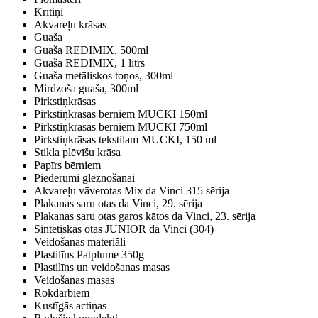
Krītiņi
Akvareļu krāsas
Guaša
Guaša REDIMIX, 500ml
Guaša REDIMIX, 1 litrs
Guaša metāliskos toņos, 300ml
Mirdzoša guaša, 300ml
Pirkstiņkrāsas
Pirkstiņkrāsas bērniem MUCKI 150ml
Pirkstiņkrāsas bērniem MUCKI 750ml
Pirkstiņkrāsas tekstilam MUCKI, 150 ml
Stikla plēvīšu krāsa
Papīrs bērniem
Piederumi gleznošanai
Akvareļu vāverotas Mix da Vinci 315 sērija
Plakanas saru otas da Vinci, 29. sērija
Plakanas saru otas garos kātos da Vinci, 23. sērija
Sintētiskās otas JUNIOR da Vinci (304)
Veidošanas materiāli
Plastilīns Patplume 350g
Plastilīns un veidošanas masas
Veidošanas masas
Rokdarbiem
Kustīgās actiņas