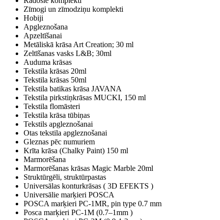
Radošie komplekti
Zīmogi un zīmodziņu komplekti
Hobiji
Apgleznošana
Apzeltīšanai
Metāliskā krāsa Art Creation; 30 ml
Zeltīšanas vasks L&B; 30ml
Auduma krāsas
Tekstila krāsas 20ml
Tekstila krāsas 50ml
Tekstila batikas krāsa JAVANA
Tekstila pirkstiņkrāsas MUCKI, 150 ml
Tekstila flomāsteri
Tekstila krāsa tūbiņas
Tekstils apgleznošanai
Otas tekstila apgleznošanai
Gleznas pēc numuriem
Krīta krāsa (Chalky Paint) 150 ml
Marmorēšana
Marmorēšanas krāsas Magic Marble 20ml
Struktūrgēli, struktūrpastas
Universālas konturkrāsas ( 3D EFEKTS )
Universālie marķieri POSCA
POSCA marķieri PC-1MR, pin type 0.7 mm
Posca marķieri PC-1M (0.7–1mm )