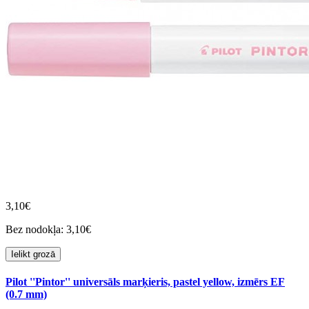
3,10€
Bez nodokļa: 3,10€
Ielikt grozā
Pilot ''Pintor'' universāls marķieris, pastel yellow, izmērs EF
(0.7 mm)