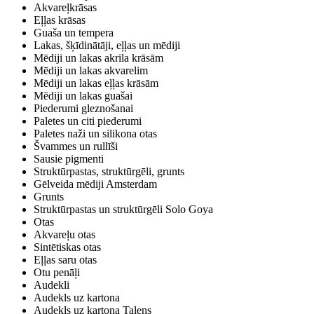
Akvareļkrāsas
Eļļas krāsas
Guaša un tempera
Lakas, šķīdinātāji, eļļas un mēdiji
Mēdiji un lakas akrila krāsām
Mēdiji un lakas akvarelim
Mēdiji un lakas eļļas krāsām
Mēdiji un lakas guašai
Piederumi gleznošanai
Paletes un citi piederumi
Paletes naži un silikona otas
Švammes un rullīši
Sausie pigmenti
Struktūrpastas, struktūrgēli, grunts
Gēlveida mēdiji Amsterdam
Grunts
Struktūrpastas un struktūrgēli Solo Goya
Otas
Akvareļu otas
Sintētiskas otas
Eļļas saru otas
Otu penāļi
Audekli
Audekls uz kartona
Audekls uz kartona Talens