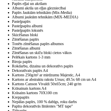
Papīrs eļļai un akrilam
Albumi akrila un eļļas glezniecībai
Papīrs Jauktām tehnikām (Mix-Media)
Albumi jauktām tehnikām (MIX-MEDIA)
Pasteļpapīrs
Pasteļpapīra albumi
Pasteļpapīrs loksnēs
Skicēšanas bloki
Zīmēšanas papīrs
Tonēts zīmēšanas papīrs albumos
Zīmēšanas albumi
Zīmēšanas un skiču bloki cietos vākos
Pelēkais kartons 1-3 mm
Biroja papīrs
Rokdarbu, dizaina un dekoratīvs papīrs
Dekoratīvais papīrs A4
Kartons 250g/m² ar mirdzumu Majestic, A4
Kartons ar abstraktu rakstu Ursus; 49.5x 68 cm un A4
Kartons Canson Vivaldi 50x65cm; 240 gr/m
Krāsainais kartons A4
Krāsains kartons 70X100 cm
Kreppapīrs
Nepālas papīrs, 100 % dabīgs, roku darbs
Papīra dekoratīvās līmlentes ''MT tape''
Zīdpapīrs