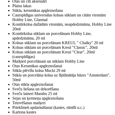
Otas un citi aksesuāri
Plaisu lakas
Stikla, keramikas apgleznošana
Caurspīdīgas universālas krāsas stiklam un citām virsmām
Hobby Line, Glasmal
Kontūrkrāsa dažādām virsmām, neapdedzināma, Hobby Line
20ml
Kontūrkrāsa stiklam un porcelānam Hobby Line,
apdedzināma, 20 ml
Krāsas stiklam un porcelānam KREUL " Chalky'' 20 ml
Krāsas stiklam un porcelānam Kreul "Classic", 20ml
Krāsas stiklam un porcelānam Kreul "Clear", 20ml
(caurspīdīgas)
Marķieri porcelānam un stiklam Hobby Line
Otas Keramikas apgleznošanai
Stikla plēvīšu krāsa Mucki 29 ml
Stikla un porcelāna krāsa uz šķīdinātāja bāzes "Amsterdam",
50ml
Otas stikla apgleznošanai
Sveču liešana un dekorēšana
Sveču laineri Marabu 25 ml
Sejas un ķermeņa apgleznošana
Tetovēšanas marķeri
Priekšmeti apdarināšanai (kastes, rāmīši u.c.)
Kartona kastes