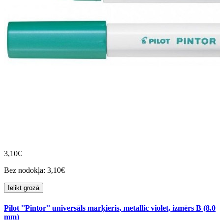
3,10€
Bez nodokļa: 3,10€
Ielikt grozā
Pilot ''Pintor'' universāls marķieris, metallic violet, izmērs B (8.0
mm)