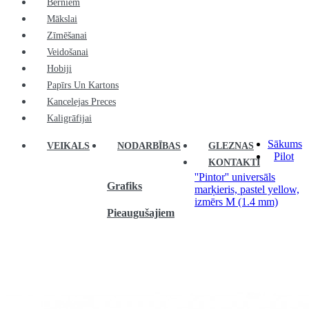
Bērniem
Mākslai
Zīmēšanai
Veidošanai
Hobiji
Papīrs Un Kartons
Kancelejas Preces
Kaligrāfijai
Sākums
VEIKALS
NODARBĪBAS
GLEZNAS
Pilot
KONTAKTI
''Pintor'' universāls
Grafiks
marķieris, pastel yellow,
izmērs M (1.4 mm)
Pieaugušajiem