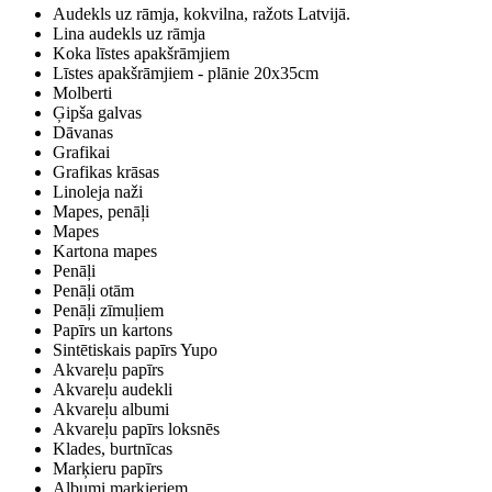
Audekls uz rāmja, kokvilna, ražots Latvijā.
Lina audekls uz rāmja
Koka līstes apakšrāmjiem
Līstes apakšrāmjiem - plānie 20x35cm
Molberti
Ģipša galvas
Dāvanas
Grafikai
Grafikas krāsas
Linoleja naži
Mapes, penāļi
Mapes
Kartona mapes
Penāļi
Penāļi otām
Penāļi zīmuļiem
Papīrs un kartons
Sintētiskais papīrs Yupo
Akvareļu papīrs
Akvareļu audekli
Akvareļu albumi
Akvareļu papīrs loksnēs
Klades, burtnīcas
Marķieru papīrs
Albumi marķieriem