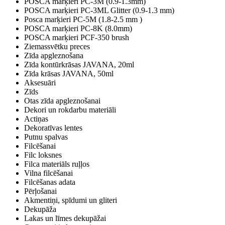
POSCA marķieri PC-3M (0.9-1.3mm)
POSCA marķieri PC-3ML Glitter (0.9-1.3 mm)
Posca marķieri PC-5M (1.8-2.5 mm )
POSCA marķieri PC-8K (8.0mm)
POSCA marķieri PCF-350 brush
Ziemassvētku preces
Zīda apgleznošana
Zīda kontūrkrāsas JAVANA, 20ml
Zīda krāsas JAVANA, 50ml
Aksesuāri
Zīds
Otas zīda apgleznošanai
Dekori un rokdarbu materiāli
Actiņas
Dekoratīvas lentes
Putnu spalvas
Filcēšanai
Filc loksnes
Filca materiāls ruļļos
Vilna filcēšanai
Filcēšanas adata
Pērļošanai
Akmentiņi, spīdumi un gliteri
Dekupāža
Lakas un līmes dekupāžai