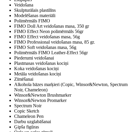
Veidošana
Skulpturālais plastilīns
Modelēšanas materiāli
Polimērmāls FIMO
FIMO Doll Art veidošanas masa, 350 gr
FIMO Effect Neon polimērmāls 56gr
FIMO Effect veidošanas masa, 56g
FIMO Professional veidošanas masa, 85 gr.
FIMO Soft veidošanas masa, 56g
Polimērmāls FIMO Leather-Effect 56gr
Piederumi veidošanai
Plastmasas veidošanas kociņi
Koka veidošanas kociņi
Metāla veidošanas kociņi
Zīmēšanai
Alkohola bāzes marķieri (Copic, Winsor&Newton, Spectrum
Noir, Chameleon)
Winsor&Newton Brushmarker
Winsor&Newton Promarker
Spectrum Noir
Copic Sketch
Chameleon Pen
Darbu uzglabāšanai
Ģipša figūras