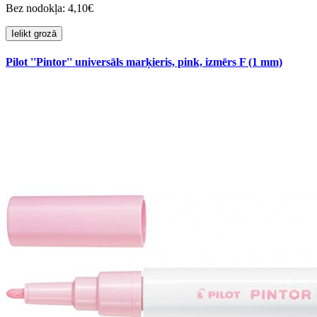
Bez nodokļa: 4,10€
Ielikt grozā
Pilot ''Pintor'' universāls marķieris, pink, izmērs F (1 mm)