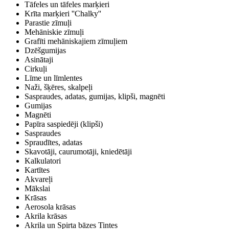
Tāfeles un tāfeles marķieri
Krīta marķieri ''Chalky''
Parastie zīmuļi
Mehāniskie zīmuļi
Grafīti mehāniskajiem zīmuļiem
Dzēšgumijas
Asinātaji
Cirkuļi
Līme un līmlentes
Naži, šķēres, skalpeļi
Saspraudes, adatas, gumijas, klipši, magnēti
Gumijas
Magnēti
Papīra saspiedēji (klipši)
Saspraudes
Spraudītes, adatas
Skavotāji, caurumotāji, kniedētāji
Kalkulatori
Kartītes
Akvareļi
Mākslai
Krāsas
Aerosola krāsas
Akrila krāsas
Akrila un Spirta bāzes Tintes