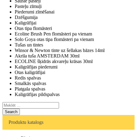
Sausie pasteļi
Pasteļu zīmuļi
Piederumi zīmēšanai
Dzēšgumija
Kaligrāfijai
Otas tipa flomāsteri
Ecoline Brush Pen flomāsteri pa vienam
Solo Goya otas tipa flomāsteri pa vienam
Tušas un tintes
Winsor & Newton tinte uz šellakas bāzes 14ml
Akrila tuša AMSTERDAM 30ml
ECOLINE šķidrās akvareļu krāsas 30ml
Kaligrāfijas piederumi
Otas kaligrāfijai
Redis spalvas
Smalkās spalvas
Platgala spalvas
Kaligrāfijas pildspalvas
Search
Produktu katalogs