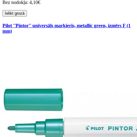
Bez nodokļa: 4,10€
Ielikt grozā
Pilot ''Pintor'' universāls marķieris, metallic green, izmērs F (1
mm)