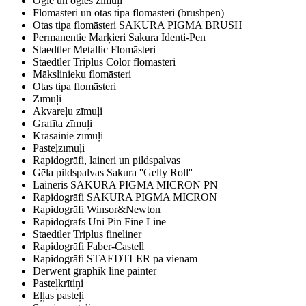
Ogle un ogles zīmuļi
Flomāsteri un otas tipa flomāsteri (brushpen)
Otas tipa flomāsteri SAKURA PIGMA BRUSH
Permanentie Marķieri Sakura Identi-Pen
Staedtler Metallic Flomāsteri
Staedtler Triplus Color flomāsteri
Mākslinieku flomāsteri
Otas tipa flomāsteri
Zīmuļi
Akvareļu zīmuļi
Grafīta zīmuļi
Krāsainie zīmuļi
Pasteļzīmuļi
Rapidogrāfi, laineri un pildspalvas
Gēla pildspalvas Sakura ''Gelly Roll''
Laineris SAKURA PIGMA MICRON PN
Rapidogrāfi SAKURA PIGMA MICRON
Rapidogrāfi Winsor&Newton
Rapidografs Uni Pin Fine Line
Staedtler Triplus fineliner
Rapidogrāfi Faber-Castell
Rapidogrāfi STAEDTLER pa vienam
Derwent graphik line painter
Pasteļkrītiņi
Eļļas pasteļi