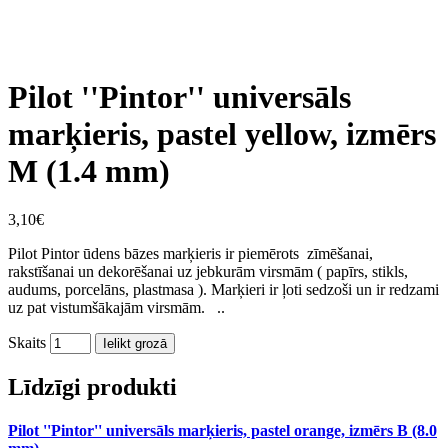
Pilot ''Pintor'' universāls
marķieris, pastel yellow, izmērs
M (1.4 mm)
3,10€
Pilot Pintor ūdens bāzes marķieris ir piemērots zīmēšanai,
rakstīšanai un dekorēšanai uz jebkurām virsmām ( papīrs, stikls,
audums, porcelāns, plastmasa ). Marķieri ir ļoti sedzoši un ir redzami
uz pat vistumšākajām virsmām. ..
Skaits
Ielikt grozā
Līdzīgi produkti
Pilot ''Pintor'' universāls marķieris, pastel orange, izmērs B (8.0