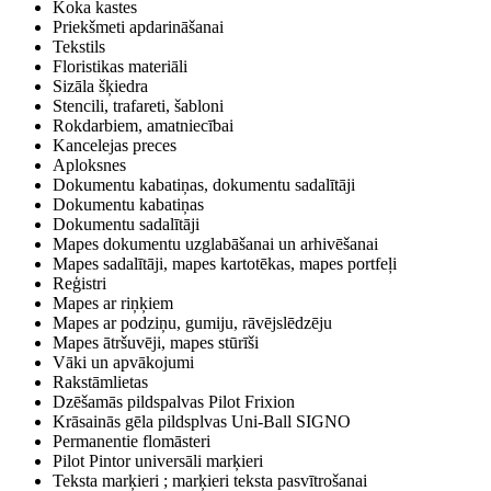
Koka kastes
Priekšmeti apdarināšanai
Tekstils
Floristikas materiāli
Sizāla šķiedra
Stencili, trafareti, šabloni
Rokdarbiem, amatniecībai
Kancelejas preces
Aploksnes
Dokumentu kabatiņas, dokumentu sadalītāji
Dokumentu kabatiņas
Dokumentu sadalītāji
Mapes dokumentu uzglabāšanai un arhivēšanai
Mapes sadalītāji, mapes kartotēkas, mapes portfeļi
Reģistri
Mapes ar riņķiem
Mapes ar podziņu, gumiju, rāvējslēdzēju
Mapes ātršuvēji, mapes stūrīši
Vāki un apvākojumi
Rakstāmlietas
Dzēšamās pildspalvas Pilot Frixion
Krāsainās gēla pildsplvas Uni-Ball SIGNO
Permanentie flomāsteri
Pilot Pintor universāli marķieri
Teksta marķieri ; marķieri teksta pasvītrošanai