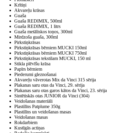
Krītiņi
Akvareļu krāsas
Guaša
Guaša REDIMIX, 500ml
Guaša REDIMIX, 1 litrs
Guaša metāliskos toņos, 300ml
Mirdzoša guaša, 300ml
Pirkstiņkrāsas
Pirkstiņkrāsas bērniem MUCKI 150ml
Pirkstiņkrāsas bērniem MUCKI 750ml
Pirkstiņkrāsas tekstilam MUCKI, 150 ml
Stikla plēvīšu krāsa
Papīrs bērniem
Piederumi gleznošanai
Akvareļu vāverotas Mix da Vinci 315 sērija
Plakanas saru otas da Vinci, 29. sērija
Plakanas saru otas garos kātos da Vinci, 23. sērija
Sintētiskās otas JUNIOR da Vinci (304)
Veidošanas materiāli
Plastilīns Patplume 350g
Plastilīns un veidošanas masas
Veidošanas masas
Rokdarbiem
Kustīgās actiņas