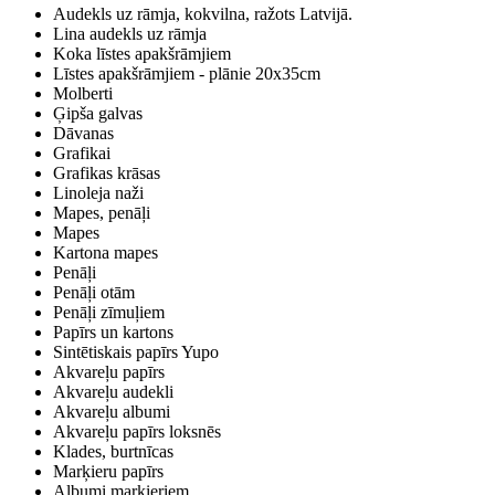
Audekls uz rāmja, kokvilna, ražots Latvijā.
Lina audekls uz rāmja
Koka līstes apakšrāmjiem
Līstes apakšrāmjiem - plānie 20x35cm
Molberti
Ģipša galvas
Dāvanas
Grafikai
Grafikas krāsas
Linoleja naži
Mapes, penāļi
Mapes
Kartona mapes
Penāļi
Penāļi otām
Penāļi zīmuļiem
Papīrs un kartons
Sintētiskais papīrs Yupo
Akvareļu papīrs
Akvareļu audekli
Akvareļu albumi
Akvareļu papīrs loksnēs
Klades, burtnīcas
Marķieru papīrs
Albumi marķieriem