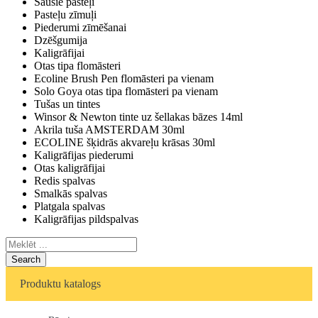
Sausie pasteļi
Pasteļu zīmuļi
Piederumi zīmēšanai
Dzēšgumija
Kaligrāfijai
Otas tipa flomāsteri
Ecoline Brush Pen flomāsteri pa vienam
Solo Goya otas tipa flomāsteri pa vienam
Tušas un tintes
Winsor & Newton tinte uz šellakas bāzes 14ml
Akrila tuša AMSTERDAM 30ml
ECOLINE šķidrās akvareļu krāsas 30ml
Kaligrāfijas piederumi
Otas kaligrāfijai
Redis spalvas
Smalkās spalvas
Platgala spalvas
Kaligrāfijas pildspalvas
Search
Produktu katalogs