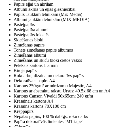
Papīrs eļļai un akrilam
Albumi akrila un eļļas glezniecībai
Papīrs Jauktām tehnikām (Mix-Media)
Albumi jauktām tehnikām (MIX-MEDIA)
Pasteļpapīrs
Pasteļpapīra albumi
Pasteļpapīrs loksnēs
Skicēšanas bloki
Zīmēšanas papīrs
Tonēts zīmēšanas papīrs albumos
Zīmēšanas albumi
Zīmēšanas un skiču bloki cietos vākos
Pelēkais kartons 1-3 mm
Biroja papīrs
Rokdarbu, dizaina un dekoratīvs papīrs
Dekoratīvais papīrs A4
Kartons 250g/m² ar mirdzumu Majestic, A4
Kartons ar abstraktu rakstu Ursus; 49.5x 68 cm un A4
Kartons Canson Vivaldi 50x65cm; 240 gr/m
Krāsainais kartons A4
Krāsains kartons 70X100 cm
Kreppapīrs
Nepālas papīrs, 100 % dabīgs, roku darbs
Papīra dekoratīvās līmlentes ''MT tape''
Zīdpapīrs