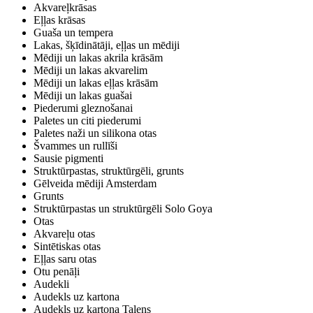
Akvareļkrāsas
Eļļas krāsas
Guaša un tempera
Lakas, šķīdinātāji, eļļas un mēdiji
Mēdiji un lakas akrila krāsām
Mēdiji un lakas akvarelim
Mēdiji un lakas eļļas krāsām
Mēdiji un lakas guašai
Piederumi gleznošanai
Paletes un citi piederumi
Paletes naži un silikona otas
Švammes un rullīši
Sausie pigmenti
Struktūrpastas, struktūrgēli, grunts
Gēlveida mēdiji Amsterdam
Grunts
Struktūrpastas un struktūrgēli Solo Goya
Otas
Akvareļu otas
Sintētiskas otas
Eļļas saru otas
Otu penāļi
Audekli
Audekls uz kartona
Audekls uz kartona Talens