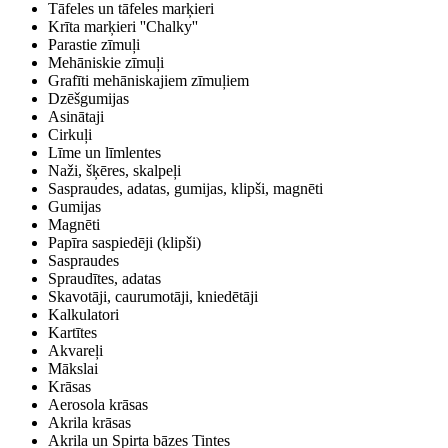
Tāfeles un tāfeles marķieri
Krīta marķieri ''Chalky''
Parastie zīmuļi
Mehāniskie zīmuļi
Grafīti mehāniskajiem zīmuļiem
Dzēšgumijas
Asinātaji
Cirkuļi
Līme un līmlentes
Naži, šķēres, skalpeļi
Saspraudes, adatas, gumijas, klipši, magnēti
Gumijas
Magnēti
Papīra saspiedēji (klipši)
Saspraudes
Spraudītes, adatas
Skavotāji, caurumotāji, kniedētāji
Kalkulatori
Kartītes
Akvareļi
Mākslai
Krāsas
Aerosola krāsas
Akrila krāsas
Akrila un Spirta bāzes Tintes