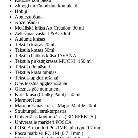
Radošie komplekti
Zīmogi un zīmodziņu komplekti
Hobiji
Apgleznošana
Apzeltīšanai
Metāliskā krāsa Art Creation; 30 ml
Zeltīšanas vasks L&B; 30ml
Auduma krāsas
Tekstila krāsas 20ml
Tekstila krāsas 50ml
Tekstila batikas krāsa JAVANA
Tekstila pirkstiņkrāsas MUCKI, 150 ml
Tekstila flomāsteri
Tekstila krāsa tūbiņas
Tekstils apgleznošanai
Otas tekstila apgleznošanai
Gleznas pēc numuriem
Krīta krāsa (Chalky Paint) 150 ml
Marmorēšana
Marmorēšanas krāsas Magic Marble 20ml
Struktūrgēli, struktūrpastas
Universālas konturkrāsas ( 3D EFEKTS )
Universālie marķieri POSCA
POSCA marķieri PC-1MR, pin type 0.7 mm
Posca marķieri PC-1M (0.7–1mm )