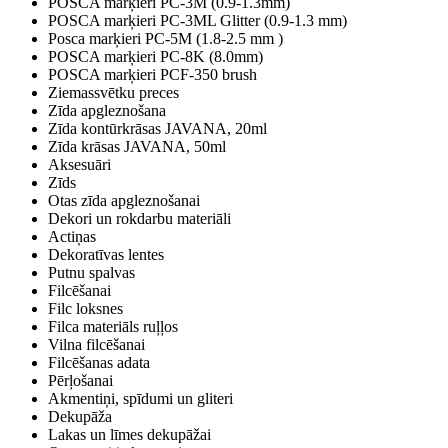
POSCA marķieri PC-3M (0.9-1.3mm)
POSCA marķieri PC-3ML Glitter (0.9-1.3 mm)
Posca marķieri PC-5M (1.8-2.5 mm )
POSCA marķieri PC-8K (8.0mm)
POSCA marķieri PCF-350 brush
Ziemassvētku preces
Zīda apgleznošana
Zīda kontūrkrāsas JAVANA, 20ml
Zīda krāsas JAVANA, 50ml
Aksesuāri
Zīds
Otas zīda apgleznošanai
Dekori un rokdarbu materiāli
Actiņas
Dekoratīvas lentes
Putnu spalvas
Filcēšanai
Filc loksnes
Filca materiāls ruļļos
Vilna filcēšanai
Filcēšanas adata
Pērļošanai
Akmentiņi, spīdumi un gliteri
Dekupāža
Lakas un līmes dekupāžai