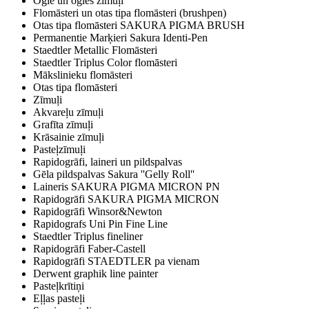
Ogle un ogles zīmuļi
Flomāsteri un otas tipa flomāsteri (brushpen)
Otas tipa flomāsteri SAKURA PIGMA BRUSH
Permanentie Marķieri Sakura Identi-Pen
Staedtler Metallic Flomāsteri
Staedtler Triplus Color flomāsteri
Mākslinieku flomāsteri
Otas tipa flomāsteri
Zīmuļi
Akvareļu zīmuļi
Grafīta zīmuļi
Krāsainie zīmuļi
Pasteļzīmuļi
Rapidogrāfi, laineri un pildspalvas
Gēla pildspalvas Sakura ''Gelly Roll''
Laineris SAKURA PIGMA MICRON PN
Rapidogrāfi SAKURA PIGMA MICRON
Rapidogrāfi Winsor&Newton
Rapidografs Uni Pin Fine Line
Staedtler Triplus fineliner
Rapidogrāfi Faber-Castell
Rapidogrāfi STAEDTLER pa vienam
Derwent graphik line painter
Pasteļkrītiņi
Eļļas pasteļi