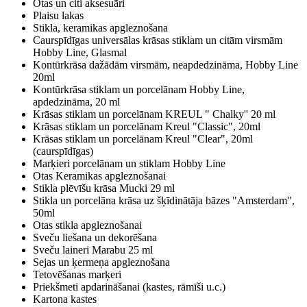
Otas un citi aksesuāri
Plaisu lakas
Stikla, keramikas apgleznošana
Caurspīdīgas universālas krāsas stiklam un citām virsmām
Hobby Line, Glasmal
Kontūrkrāsa dažādām virsmām, neapdedzināma, Hobby Line
20ml
Kontūrkrāsa stiklam un porcelānam Hobby Line,
apdedzināma, 20 ml
Krāsas stiklam un porcelānam KREUL " Chalky'' 20 ml
Krāsas stiklam un porcelānam Kreul "Classic", 20ml
Krāsas stiklam un porcelānam Kreul "Clear", 20ml
(caurspīdīgas)
Marķieri porcelānam un stiklam Hobby Line
Otas Keramikas apgleznošanai
Stikla plēvīšu krāsa Mucki 29 ml
Stikla un porcelāna krāsa uz šķīdinātāja bāzes "Amsterdam",
50ml
Otas stikla apgleznošanai
Sveču liešana un dekorēšana
Sveču laineri Marabu 25 ml
Sejas un ķermeņa apgleznošana
Tetovēšanas marķeri
Priekšmeti apdarināšanai (kastes, rāmīši u.c.)
Kartona kastes