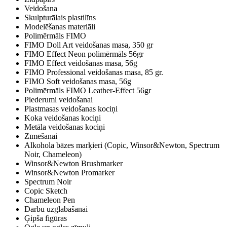
Veidošana
Skulpturālais plastilīns
Modelēšanas materiāli
Polimērmāls FIMO
FIMO Doll Art veidošanas masa, 350 gr
FIMO Effect Neon polimērmāls 56gr
FIMO Effect veidošanas masa, 56g
FIMO Professional veidošanas masa, 85 gr.
FIMO Soft veidošanas masa, 56g
Polimērmāls FIMO Leather-Effect 56gr
Piederumi veidošanai
Plastmasas veidošanas kociņi
Koka veidošanas kociņi
Metāla veidošanas kociņi
Zīmēšanai
Alkohola bāzes marķieri (Copic, Winsor&Newton, Spectrum
Noir, Chameleon)
Winsor&Newton Brushmarker
Winsor&Newton Promarker
Spectrum Noir
Copic Sketch
Chameleon Pen
Darbu uzglabāšanai
Ģipša figūras