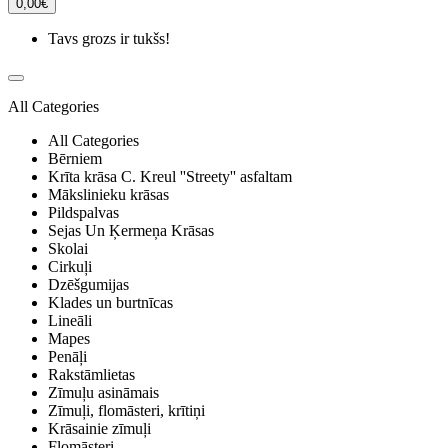
0,00€
Tavs grozs ir tukšs!
All Categories
All Categories
Bērniem
Krīta krāsa C. Kreul ''Streety'' asfaltam
Mākslinieku krāsas
Pildspalvas
Sejas Un Ķermeņa Krāsas
Skolai
Cirkuļi
Dzēšgumijas
Klades un burtnīcas
Lineāli
Mapes
Penāļi
Rakstāmlietas
Zīmuļu asināmais
Zīmuļi, flomāsteri, krītiņi
Krāsainie zīmuļi
Flomāsteri