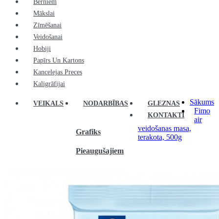
Bērniem
Mākslai
Zīmēšanai
Veidošanai
Hobiji
Papīrs Un Kartons
Kancelejas Preces
Kaligrāfijai
Sākums
VEIKALS
NODARBĪBAS
GLEZNAS
Fimo
KONTAKTI
air
veidošanas masa,
Grafiks
terakota, 500g
Pieaugušajiem