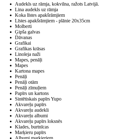
Audekls uz rāmja, kokvilna, ražots Latvijā.
Lina audekls uz rāmja
Koka līstes apakšrāmjiem
Līstes apakšrāmjiem - plānie 20x35cm
Molberti
Ģipša galvas
Dāvanas
Grafikai
Grafikas krāsas
Linoleja naži
Mapes, penāļi
Mapes
Kartona mapes
Penāļi
Penāļi otām
Penāļi zīmuļiem
Papīrs un kartons
Sintētiskais papīrs Yupo
Akvareļu papīrs
Akvareļu audekli
Akvareļu albumi
Akvareļu papīrs loksnēs
Klades, burtnīcas
Marķieru papīrs
Albumi marķieriem