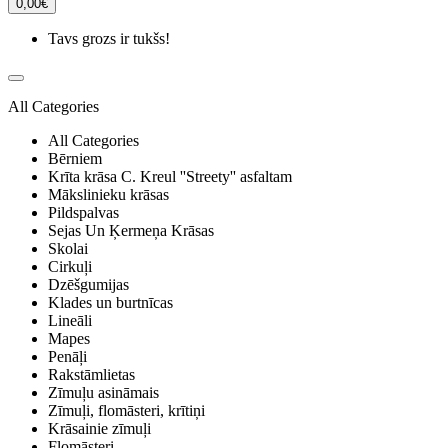
0,00€
Tavs grozs ir tukšs!
All Categories
All Categories
Bērniem
Krīta krāsa C. Kreul ''Streety'' asfaltam
Mākslinieku krāsas
Pildspalvas
Sejas Un Ķermeņa Krāsas
Skolai
Cirkuļi
Dzēšgumijas
Klades un burtnīcas
Lineāli
Mapes
Penāļi
Rakstāmlietas
Zīmuļu asināmais
Zīmuļi, flomāsteri, krītiņi
Krāsainie zīmuļi
Flomāsteri