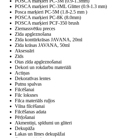
POSCA marķieri PC-3M (0.9-1.3mm)
POSCA marķieri PC-3ML Glitter (0.9-1.3 mm)
Posca marķieri PC-5M (1.8-2.5 mm )
POSCA marķieri PC-8K (8.0mm)
POSCA marķieri PCF-350 brush
Ziemassvētku preces
Zīda apgleznošana
Zīda kontūrkrāsas JAVANA, 20ml
Zīda krāsas JAVANA, 50ml
Aksesuāri
Zīds
Otas zīda apgleznošanai
Dekori un rokdarbu materiāli
Actiņas
Dekoratīvas lentes
Putnu spalvas
Filcēšanai
Filc loksnes
Filca materiāls ruļļos
Vilna filcēšanai
Filcēšanas adata
Pērļošanai
Akmentiņi, spīdumi un gliteri
Dekupāža
Lakas un līmes dekupāžai