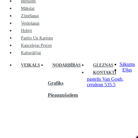
Bērniem
Mākslai
Zīmēšanai
Veidošanai
Hobiji
Papīrs Un Kartons
Kancelejas Preces
Kaligrāfijai
Sākums
VEIKALS
NODARBĪBAS
GLEZNAS
Eļļas
KONTAKTI
pastelis Van Gogh,
Grafiks
cerulean 535.5
Pieaugušajiem