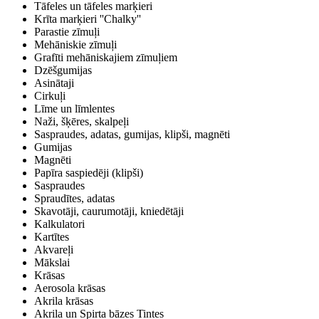
Tāfeles un tāfeles marķieri
Krīta marķieri ''Chalky''
Parastie zīmuļi
Mehāniskie zīmuļi
Grafīti mehāniskajiem zīmuļiem
Dzēšgumijas
Asinātaji
Cirkuļi
Līme un līmlentes
Naži, šķēres, skalpeļi
Saspraudes, adatas, gumijas, klipši, magnēti
Gumijas
Magnēti
Papīra saspiedēji (klipši)
Saspraudes
Spraudītes, adatas
Skavotāji, caurumotāji, kniedētāji
Kalkulatori
Kartītes
Akvareļi
Mākslai
Krāsas
Aerosola krāsas
Akrila krāsas
Akrila un Spirta bāzes Tintes