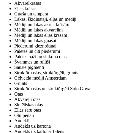
Akvareļkrāsas
Eļļas krāsas
Guaša un tempera
Lakas, šķīdinātāji, eļļas un mēdiji
Mēdiji un lakas akrila krāsām
Mēdiji un lakas akvarelim
Mēdiji un lakas eļļas krāsām
Mēdiji un lakas guašai
Piederumi gleznošanai
Paletes un citi piederumi
Paletes naži un silikona otas
Švammes un rullīši
Sausie pigmenti
Struktūrpastas, struktūrgēli, grunts
Gēlveida mēdiji Amsterdam
Grunts
Struktūrpastas un struktūrgēli Solo Goya
Otas
Akvareļu otas
Sintētiskas otas
Eļļas saru otas
Otu penāļi
Audekli
Audekls uz kartona
Audekls uz kartona Talens