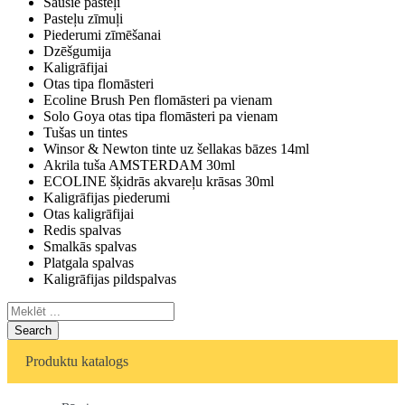
Sausie pasteļi
Pasteļu zīmuļi
Piederumi zīmēšanai
Dzēšgumija
Kaligrāfijai
Otas tipa flomāsteri
Ecoline Brush Pen flomāsteri pa vienam
Solo Goya otas tipa flomāsteri pa vienam
Tušas un tintes
Winsor & Newton tinte uz šellakas bāzes 14ml
Akrila tuša AMSTERDAM 30ml
ECOLINE šķidrās akvareļu krāsas 30ml
Kaligrāfijas piederumi
Otas kaligrāfijai
Redis spalvas
Smalkās spalvas
Platgala spalvas
Kaligrāfijas pildspalvas
Search
Produktu katalogs