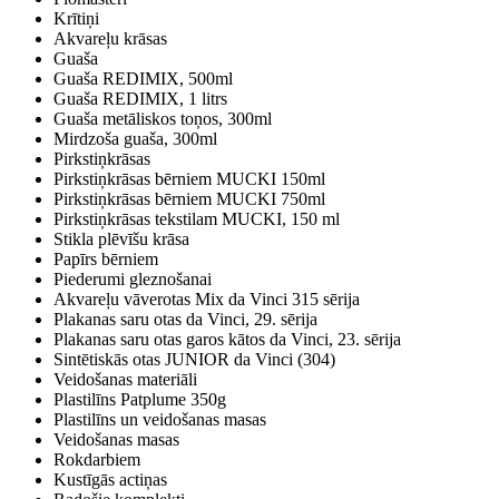
Krītiņi
Akvareļu krāsas
Guaša
Guaša REDIMIX, 500ml
Guaša REDIMIX, 1 litrs
Guaša metāliskos toņos, 300ml
Mirdzoša guaša, 300ml
Pirkstiņkrāsas
Pirkstiņkrāsas bērniem MUCKI 150ml
Pirkstiņkrāsas bērniem MUCKI 750ml
Pirkstiņkrāsas tekstilam MUCKI, 150 ml
Stikla plēvīšu krāsa
Papīrs bērniem
Piederumi gleznošanai
Akvareļu vāverotas Mix da Vinci 315 sērija
Plakanas saru otas da Vinci, 29. sērija
Plakanas saru otas garos kātos da Vinci, 23. sērija
Sintētiskās otas JUNIOR da Vinci (304)
Veidošanas materiāli
Plastilīns Patplume 350g
Plastilīns un veidošanas masas
Veidošanas masas
Rokdarbiem
Kustīgās actiņas