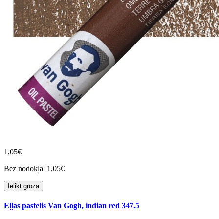
1,05€
Bez nodokļa: 1,05€
Ielikt grozā
Eļļas pastelis Van Gogh, indian red 347.5