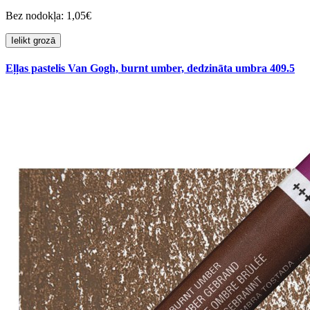
Bez nodokļa: 1,05€
Ielikt grozā
Eļļas pastelis Van Gogh, burnt umber, dedzināta umbra 409.5