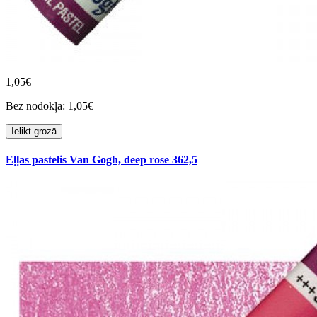
1,05€
Bez nodokļa: 1,05€
Ielikt grozā
Eļļas pastelis Van Gogh, deep rose 362,5