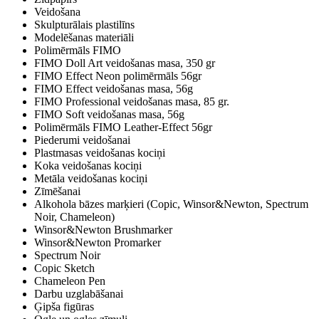
Veidošana
Skulpturālais plastilīns
Modelēšanas materiāli
Polimērmāls FIMO
FIMO Doll Art veidošanas masa, 350 gr
FIMO Effect Neon polimērmāls 56gr
FIMO Effect veidošanas masa, 56g
FIMO Professional veidošanas masa, 85 gr.
FIMO Soft veidošanas masa, 56g
Polimērmāls FIMO Leather-Effect 56gr
Piederumi veidošanai
Plastmasas veidošanas kociņi
Koka veidošanas kociņi
Metāla veidošanas kociņi
Zīmēšanai
Alkohola bāzes marķieri (Copic, Winsor&Newton, Spectrum
Noir, Chameleon)
Winsor&Newton Brushmarker
Winsor&Newton Promarker
Spectrum Noir
Copic Sketch
Chameleon Pen
Darbu uzglabāšanai
Ģipša figūras