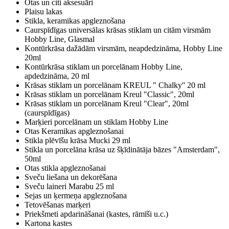
Otas un citi aksesuāri
Plaisu lakas
Stikla, keramikas apgleznošana
Caurspīdīgas universālas krāsas stiklam un citām virsmām
Hobby Line, Glasmal
Kontūrkrāsa dažādām virsmām, neapdedzināma, Hobby Line
20ml
Kontūrkrāsa stiklam un porcelānam Hobby Line,
apdedzināma, 20 ml
Krāsas stiklam un porcelānam KREUL " Chalky'' 20 ml
Krāsas stiklam un porcelānam Kreul "Classic", 20ml
Krāsas stiklam un porcelānam Kreul "Clear", 20ml
(caurspīdīgas)
Marķieri porcelānam un stiklam Hobby Line
Otas Keramikas apgleznošanai
Stikla plēvīšu krāsa Mucki 29 ml
Stikla un porcelāna krāsa uz šķīdinātāja bāzes "Amsterdam",
50ml
Otas stikla apgleznošanai
Sveču liešana un dekorēšana
Sveču laineri Marabu 25 ml
Sejas un ķermeņa apgleznošana
Tetovēšanas marķeri
Priekšmeti apdarināšanai (kastes, rāmīši u.c.)
Kartona kastes