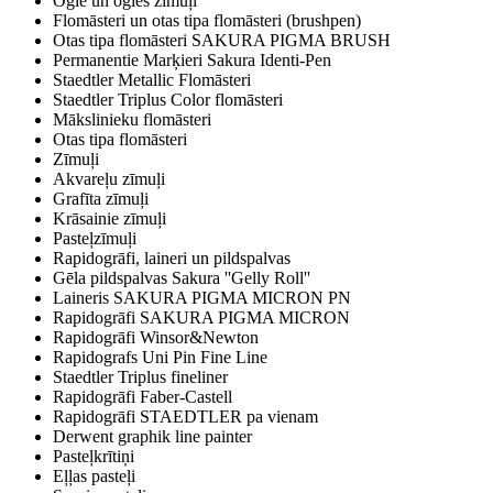
Ogle un ogles zīmuļi
Flomāsteri un otas tipa flomāsteri (brushpen)
Otas tipa flomāsteri SAKURA PIGMA BRUSH
Permanentie Marķieri Sakura Identi-Pen
Staedtler Metallic Flomāsteri
Staedtler Triplus Color flomāsteri
Mākslinieku flomāsteri
Otas tipa flomāsteri
Zīmuļi
Akvareļu zīmuļi
Grafīta zīmuļi
Krāsainie zīmuļi
Pasteļzīmuļi
Rapidogrāfi, laineri un pildspalvas
Gēla pildspalvas Sakura ''Gelly Roll''
Laineris SAKURA PIGMA MICRON PN
Rapidogrāfi SAKURA PIGMA MICRON
Rapidogrāfi Winsor&Newton
Rapidografs Uni Pin Fine Line
Staedtler Triplus fineliner
Rapidogrāfi Faber-Castell
Rapidogrāfi STAEDTLER pa vienam
Derwent graphik line painter
Pasteļkrītiņi
Eļļas pasteļi