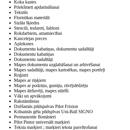
Koka kastes
Priekšmeti apdarināšanai
Tekstils
Floristikas materiāli
Sizāla šķiedra
Stencili, trafareti, šabloni
Rokdarbiem, amatniecībai
Kancelejas preces
Aploksnes
Dokumentu kabatiņas, dokumentu sadalītāji
Dokumentu kabatiņas
Dokumentu sadalītāji
Mapes dokumentu uzglabāšanai un arhivēšanai
Mapes sadalītāji, mapes kartotēkas, mapes portfeļi
Reģistri
Mapes ar riņķiem
Mapes ar podziņu, gumiju, rāvējslēdzēju
Mapes ātršuvēji, mapes stūrīši
Vāki un apvākojumi
Rakstāmlietas
Dzēšamās pildspalvas Pilot Frixion
Krāsainās gēla pildsplvas Uni-Ball SIGNO
Permanentie flomāsteri
Pilot Pintor universāli marķieri
Teksta marķieri ; marķieri teksta pasvītrošanai