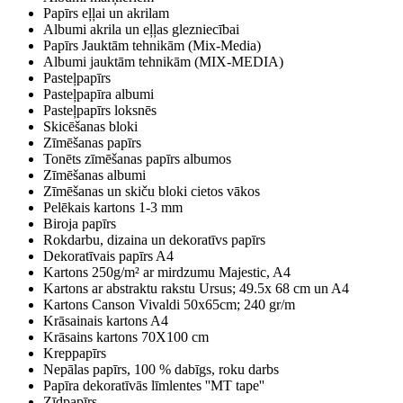
Papīrs eļļai un akrilam
Albumi akrila un eļļas glezniecībai
Papīrs Jauktām tehnikām (Mix-Media)
Albumi jauktām tehnikām (MIX-MEDIA)
Pasteļpapīrs
Pasteļpapīra albumi
Pasteļpapīrs loksnēs
Skicēšanas bloki
Zīmēšanas papīrs
Tonēts zīmēšanas papīrs albumos
Zīmēšanas albumi
Zīmēšanas un skiču bloki cietos vākos
Pelēkais kartons 1-3 mm
Biroja papīrs
Rokdarbu, dizaina un dekoratīvs papīrs
Dekoratīvais papīrs A4
Kartons 250g/m² ar mirdzumu Majestic, A4
Kartons ar abstraktu rakstu Ursus; 49.5x 68 cm un A4
Kartons Canson Vivaldi 50x65cm; 240 gr/m
Krāsainais kartons A4
Krāsains kartons 70X100 cm
Kreppapīrs
Nepālas papīrs, 100 % dabīgs, roku darbs
Papīra dekoratīvās līmlentes ''MT tape''
Zīdpapīrs