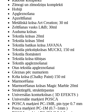
Radošie komplekti
Zīmogi un zīmodziņu komplekti
Hobiji
Apgleznošana
Apzeltīšanai
Metāliskā krāsa Art Creation; 30 ml
Zeltīšanas vasks L&B; 30ml
Auduma krāsas
Tekstila krāsas 20ml
Tekstila krāsas 50ml
Tekstila batikas krāsa JAVANA
Tekstila pirkstiņkrāsas MUCKI, 150 ml
Tekstila flomāsteri
Tekstila krāsa tūbiņas
Tekstils apgleznošanai
Otas tekstila apgleznošanai
Gleznas pēc numuriem
Krīta krāsa (Chalky Paint) 150 ml
Marmorēšana
Marmorēšanas krāsas Magic Marble 20ml
Struktūrgēli, struktūrpastas
Universālas konturkrāsas ( 3D EFEKTS )
Universālie marķieri POSCA
POSCA marķieri PC-1MR, pin type 0.7 mm
Posca marķieri PC-1M (0.7–1mm )