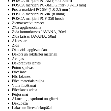
POSCA marķieri PC-3M (0.9-1.3mm)
POSCA marķieri PC-3ML Glitter (0.9-1.3 mm)
Posca marķieri PC-5M (1.8-2.5 mm )
POSCA marķieri PC-8K (8.0mm)
POSCA marķieri PCF-350 brush
Ziemassvētku preces
Zīda apgleznošana
Zīda kontūrkrāsas JAVANA, 20ml
Zīda krāsas JAVANA, 50ml
Aksesuāri
Zīds
Otas zīda apgleznošanai
Dekori un rokdarbu materiāli
Actiņas
Dekoratīvas lentes
Putnu spalvas
Filcēšanai
Filc loksnes
Filca materiāls ruļļos
Vilna filcēšanai
Filcēšanas adata
Pērļošanai
Akmentiņi, spīdumi un gliteri
Dekupāža
Lakas un līmes dekupāžai