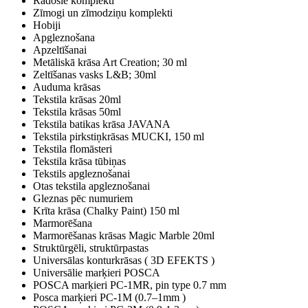
Radošie komplekti
Zīmogi un zīmodziņu komplekti
Hobiji
Apgleznošana
Apzeltīšanai
Metāliskā krāsa Art Creation; 30 ml
Zeltīšanas vasks L&B; 30ml
Auduma krāsas
Tekstila krāsas 20ml
Tekstila krāsas 50ml
Tekstila batikas krāsa JAVANA
Tekstila pirkstiņkrāsas MUCKI, 150 ml
Tekstila flomāsteri
Tekstila krāsa tūbiņas
Tekstils apgleznošanai
Otas tekstila apgleznošanai
Gleznas pēc numuriem
Krīta krāsa (Chalky Paint) 150 ml
Marmorēšana
Marmorēšanas krāsas Magic Marble 20ml
Struktūrgēli, struktūrpastas
Universālas konturkrāsas ( 3D EFEKTS )
Universālie marķieri POSCA
POSCA marķieri PC-1MR, pin type 0.7 mm
Posca marķieri PC-1M (0.7–1mm )