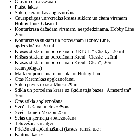
Otas un citi aksesuāri
Plaisu lakas
Stikla, keramikas apgleznošana
Caurspīdīgas universālas krāsas stiklam un citām virsmām
Hobby Line, Glasmal
Kontūrkrāsa dažādām virsmām, neapdedzināma, Hobby Line
20ml
Kontūrkrāsa stiklam un porcelānam Hobby Line,
apdedzināma, 20 ml
Krāsas stiklam un porcelānam KREUL " Chalky'' 20 ml
Krāsas stiklam un porcelānam Kreul "Classic", 20ml
Krāsas stiklam un porcelānam Kreul "Clear", 20ml
(caurspīdīgas)
Marķieri porcelānam un stiklam Hobby Line
Otas Keramikas apgleznošanai
Stikla plēvīšu krāsa Mucki 29 ml
Stikla un porcelāna krāsa uz šķīdinātāja bāzes "Amsterdam",
50ml
Otas stikla apgleznošanai
Sveču liešana un dekorēšana
Sveču laineri Marabu 25 ml
Sejas un ķermeņa apgleznošana
Tetovēšanas marķeri
Priekšmeti apdarināšanai (kastes, rāmīši u.c.)
Kartona kastes