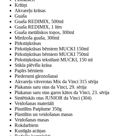
Krītiņi
Akvareļu krāsas
Guaša
Guaša REDIMIX, 500ml
Guaša REDIMIX, 1 litrs
Guaša metāliskos toņos, 300ml
Mirdzoša guaša, 300ml
Pirkstiņkrāsas
Pirkstiņkrāsas bērniem MUCKI 150ml
Pirkstiņkrāsas bērniem MUCKI 750ml
Pirkstiņkrāsas tekstilam MUCKI, 150 ml
Stikla plēvīšu krāsa
Papīrs bērniem
Piederumi gleznošanai
Akvareļu vāverotas Mix da Vinci 315 sērija
Plakanas saru otas da Vinci, 29. sērija
Plakanas saru otas garos kātos da Vinci, 23. sērija
Sintētiskās otas JUNIOR da Vinci (304)
Veidošanas materiāli
Plastilīns Patplume 350g
Plastilīns un veidošanas masas
Veidošanas masas
Rokdarbiem
Kustīgās actiņas