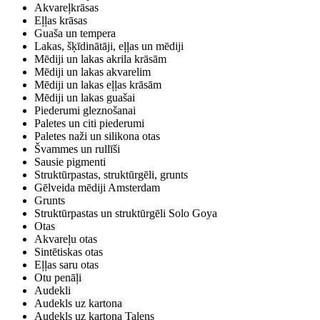
Akvareļkrāsas
Eļļas krāsas
Guaša un tempera
Lakas, šķīdinātāji, eļļas un mēdiji
Mēdiji un lakas akrila krāsām
Mēdiji un lakas akvarelim
Mēdiji un lakas eļļas krāsām
Mēdiji un lakas guašai
Piederumi gleznošanai
Paletes un citi piederumi
Paletes naži un silikona otas
Švammes un rullīši
Sausie pigmenti
Struktūrpastas, struktūrgēli, grunts
Gēlveida mēdiji Amsterdam
Grunts
Struktūrpastas un struktūrgēli Solo Goya
Otas
Akvareļu otas
Sintētiskas otas
Eļļas saru otas
Otu penāļi
Audekli
Audekls uz kartona
Audekls uz kartona Talens