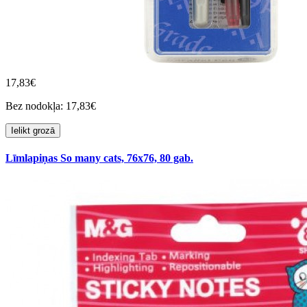
17,83€
Bez nodokļa: 17,83€
Ielikt grozā
Līmlapiņas So many cats, 76x76, 80 gab.