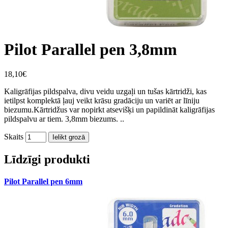
Pilot Parallel pen 3,8mm
18,10€
Kaligrāfijas pildspalva, divu veidu uzgaļi un tušas kārtridži, kas
ietilpst komplektā ļauj veikt krāsu gradāciju un variēt ar līniju
biezumu.Kārtridžus var nopirkt atsevišķi un papildināt kaligrāfijas
pildspalvu ar tiem. 3,8mm biezums. ..
Skaits
Ielikt grozā
Līdzīgi produkti
Pilot Parallel pen 6mm