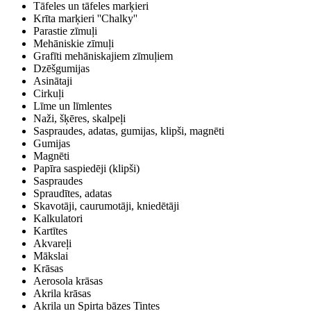
Tāfeles un tāfeles marķieri
Krīta marķieri ''Chalky''
Parastie zīmuļi
Mehāniskie zīmuļi
Grafīti mehāniskajiem zīmuļiem
Dzēšgumijas
Asinātaji
Cirkuļi
Līme un līmlentes
Naži, šķēres, skalpeļi
Saspraudes, adatas, gumijas, klipši, magnēti
Gumijas
Magnēti
Papīra saspiedēji (klipši)
Saspraudes
Spraudītes, adatas
Skavotāji, caurumotāji, kniedētāji
Kalkulatori
Kartītes
Akvareļi
Mākslai
Krāsas
Aerosola krāsas
Akrila krāsas
Akrila un Spirta bāzes Tintes