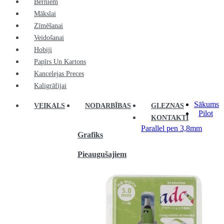
Bērniem
Mākslai
Zīmēšanai
Veidošanai
Hobiji
Papīrs Un Kartons
Kancelejas Preces
Kaligrāfijai
Sākums
VEIKALS
NODARBĪBAS
GLEZNAS
Pilot
KONTAKTI
Parallel pen 3,8mm
Grafiks
Pieaugušajiem