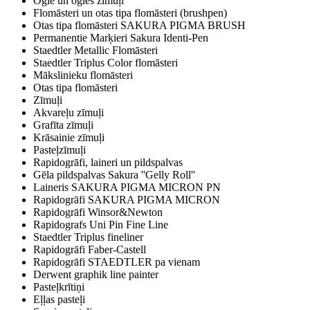
Ogle un ogles zīmuļi
Flomāsteri un otas tipa flomāsteri (brushpen)
Otas tipa flomāsteri SAKURA PIGMA BRUSH
Permanentie Marķieri Sakura Identi-Pen
Staedtler Metallic Flomāsteri
Staedtler Triplus Color flomāsteri
Mākslinieku flomāsteri
Otas tipa flomāsteri
Zīmuļi
Akvareļu zīmuļi
Grafīta zīmuļi
Krāsainie zīmuļi
Pasteļzīmuļi
Rapidogrāfi, laineri un pildspalvas
Gēla pildspalvas Sakura ''Gelly Roll''
Laineris SAKURA PIGMA MICRON PN
Rapidogrāfi SAKURA PIGMA MICRON
Rapidogrāfi Winsor&Newton
Rapidografs Uni Pin Fine Line
Staedtler Triplus fineliner
Rapidogrāfi Faber-Castell
Rapidogrāfi STAEDTLER pa vienam
Derwent graphik line painter
Pasteļkrītiņi
Eļļas pasteļi