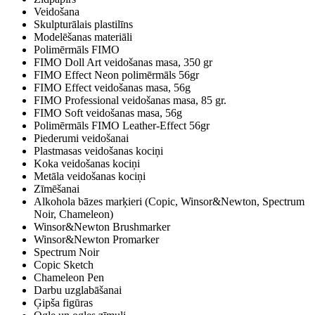
Veidošana
Skulpturālais plastilīns
Modelēšanas materiāli
Polimērmāls FIMO
FIMO Doll Art veidošanas masa, 350 gr
FIMO Effect Neon polimērmāls 56gr
FIMO Effect veidošanas masa, 56g
FIMO Professional veidošanas masa, 85 gr.
FIMO Soft veidošanas masa, 56g
Polimērmāls FIMO Leather-Effect 56gr
Piederumi veidošanai
Plastmasas veidošanas kociņi
Koka veidošanas kociņi
Metāla veidošanas kociņi
Zīmēšanai
Alkohola bāzes marķieri (Copic, Winsor&Newton, Spectrum
Noir, Chameleon)
Winsor&Newton Brushmarker
Winsor&Newton Promarker
Spectrum Noir
Copic Sketch
Chameleon Pen
Darbu uzglabāšanai
Ģipša figūras