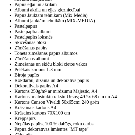
Papīrs eļļai un akrilam
Albumi akrila un eļļas glezniecībai
Papīrs Jauktām tehnikām (Mix-Media)
Albumi jauktām tehnikām (MIX-MEDIA)
Pasteļpapīrs
Pasteļpapīra albumi
Pasteļpapīrs loksnēs
Skicēšanas bloki
Zīmēšanas papīrs
Tonēts zīmēšanas papīrs albumos
Zīmēšanas albumi
Zīmēšanas un skiču bloki cietos vākos
Pelēkais kartons 1-3 mm
Biroja papīrs
Rokdarbu, dizaina un dekoratīvs papīrs
Dekoratīvais papīrs A4
Kartons 250g/m² ar mirdzumu Majestic, A4
Kartons ar abstraktu rakstu Ursus; 49.5x 68 cm un A4
Kartons Canson Vivaldi 50x65cm; 240 gr/m
Krāsainais kartons A4
Krāsains kartons 70X100 cm
Kreppapīrs
Nepālas papīrs, 100 % dabīgs, roku darbs
Papīra dekoratīvās līmlentes ''MT tape''
Zīdpapīrs