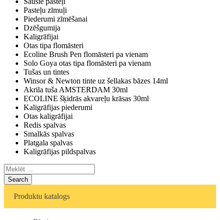
Sausie pasteļi
Pasteļu zīmuļi
Piederumi zīmēšanai
Dzēšgumija
Kaligrāfijai
Otas tipa flomāsteri
Ecoline Brush Pen flomāsteri pa vienam
Solo Goya otas tipa flomāsteri pa vienam
Tušas un tintes
Winsor & Newton tinte uz šellakas bāzes 14ml
Akrila tuša AMSTERDAM 30ml
ECOLINE šķidrās akvareļu krāsas 30ml
Kaligrāfijas piederumi
Otas kaligrāfijai
Redis spalvas
Smalkās spalvas
Platgala spalvas
Kaligrāfijas pildspalvas
Search
Produktu katalogs