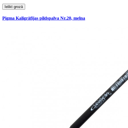
Ielikt grozā
Pigma Kaligrāfijas pildspalva Nr.20, melna