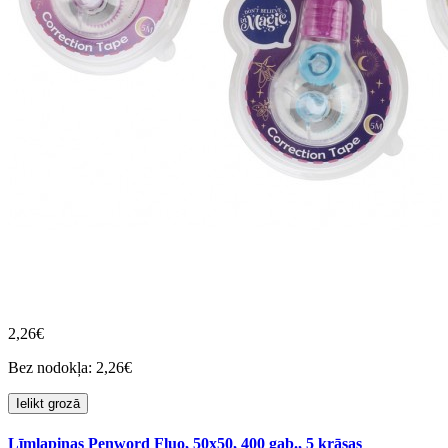
2,26€
Bez nodokļa: 2,26€
Ielikt grozā
Līmlapiņas Penword Fluo, 50x50, 400 gab., 5 krāsas