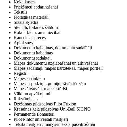
Koka kastes
Priekšmeti apdarināšanai
Tekstils
Floristikas materiāli
Sizāla šķiedra
Stencili, trafareti, šabloni
Rokdarbiem, amatniecībai
Kancelejas preces
Aploksnes
Dokumentu kabatiņas, dokumentu sadalītāji
Dokumentu kabatiņas
Dokumentu sadalītāji
Mapes dokumentu uzglabāšanai un arhivēšanai
Mapes sadalītāji, mapes kartotēkas, mapes portfeļi
Reģistri
Mapes ar riņķiem
Mapes ar podziņu, gumiju, rāvējslēdzēju
Mapes ātršuvēji, mapes stūrīši
Vāki un apvākojumi
Rakstāmlietas
Dzēšamās pildspalvas Pilot Frixion
Krāsainās gēla pildsplvas Uni-Ball SIGNO
Permanentie flomāsteri
Pilot Pintor universāli marķieri
Teksta marķieri ; marķieri teksta pasvītrošanai