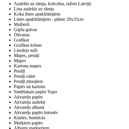
Audekls uz rāmja, kokvilna, ražots Latvijā.
Lina audekls uz rāmja
Koka līstes apakšrāmjiem
Līstes apakšrāmjiem - plānie 20x35cm
Molberti
Ģipša galvas
Dāvanas
Grafikai
Grafikas krāsas
Linoleja naži
Mapes, penāļi
Mapes
Kartona mapes
Penāļi
Penāļi otām
Penāļi zīmuļiem
Papīrs un kartons
Sintētiskais papīrs Yupo
Akvareļu papīrs
Akvareļu audekli
Akvareļu albumi
Akvareļu papīrs loksnēs
Klades, burtnīcas
Marķieru papīrs
Albumi marķieriem