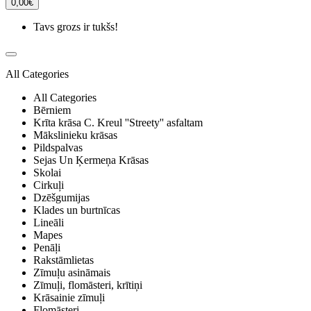
0,00€
Tavs grozs ir tukšs!
All Categories
All Categories
Bērniem
Krīta krāsa C. Kreul ''Streety'' asfaltam
Mākslinieku krāsas
Pildspalvas
Sejas Un Ķermeņa Krāsas
Skolai
Cirkuļi
Dzēšgumijas
Klades un burtnīcas
Lineāli
Mapes
Penāļi
Rakstāmlietas
Zīmuļu asināmais
Zīmuļi, flomāsteri, krītiņi
Krāsainie zīmuļi
Flomāsteri