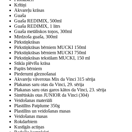
Krītiņi
Akvareļu krāsas
Guaša
Guaša REDIMIX, 500ml
Guaša REDIMIX, 1 litrs
Guaša metāliskos toņos, 300ml
Mirdzoša guaša, 300ml
Pirkstiņkrāsas
Pirkstiņkrāsas bērniem MUCKI 150ml
Pirkstiņkrāsas bērniem MUCKI 750ml
Pirkstiņkrāsas tekstilam MUCKI, 150 ml
Stikla plēvīšu krāsa
Papīrs bērniem
Piederumi gleznošanai
Akvareļu vāverotas Mix da Vinci 315 sērija
Plakanas saru otas da Vinci, 29. sērija
Plakanas saru otas garos kātos da Vinci, 23. sērija
Sintētiskās otas JUNIOR da Vinci (304)
Veidošanas materiāli
Plastilīns Patplume 350g
Plastilīns un veidošanas masas
Veidošanas masas
Rokdarbiem
Kustīgās actiņas