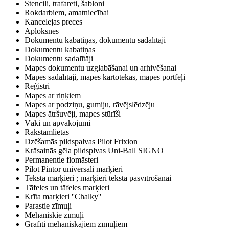
Stencili, trafareti, šabloni
Rokdarbiem, amatniecībai
Kancelejas preces
Aploksnes
Dokumentu kabatiņas, dokumentu sadalītāji
Dokumentu kabatiņas
Dokumentu sadalītāji
Mapes dokumentu uzglabāšanai un arhivēšanai
Mapes sadalītāji, mapes kartotēkas, mapes portfeļi
Reģistri
Mapes ar riņķiem
Mapes ar podziņu, gumiju, rāvējslēdzēju
Mapes ātršuvēji, mapes stūrīši
Vāki un apvākojumi
Rakstāmlietas
Dzēšamās pildspalvas Pilot Frixion
Krāsainās gēla pildsplvas Uni-Ball SIGNO
Permanentie flomāsteri
Pilot Pintor universāli marķieri
Teksta marķieri ; marķieri teksta pasvītrošanai
Tāfeles un tāfeles marķieri
Krīta marķieri ''Chalky''
Parastie zīmuļi
Mehāniskie zīmuļi
Grafīti mehāniskajiem zīmuļiem