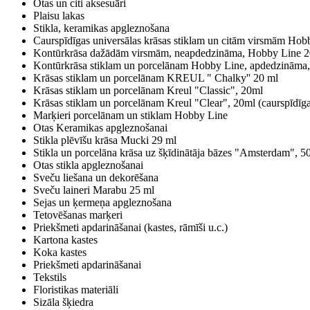
Otas un citi aksesuāri
Plaisu lakas
Stikla, keramikas apgleznošana
Caurspīdīgas universālas krāsas stiklam un citām virsmām Hob
Kontūrkrāsa dažādām virsmām, neapdedzināma, Hobby Line 
Kontūrkrāsa stiklam un porcelānam Hobby Line, apdedzināma,
Krāsas stiklam un porcelānam KREUL " Chalky'' 20 ml
Krāsas stiklam un porcelānam Kreul "Classic", 20ml
Krāsas stiklam un porcelānam Kreul "Clear", 20ml (caurspīdīga
Marķieri porcelānam un stiklam Hobby Line
Otas Keramikas apgleznošanai
Stikla plēvīšu krāsa Mucki 29 ml
Stikla un porcelāna krāsa uz šķīdinātāja bāzes "Amsterdam", 5
Otas stikla apgleznošanai
Sveču liešana un dekorēšana
Sveču laineri Marabu 25 ml
Sejas un ķermeņa apgleznošana
Tetovēšanas marķeri
Priekšmeti apdarināšanai (kastes, rāmīši u.c.)
Kartona kastes
Koka kastes
Priekšmeti apdarināšanai
Tekstils
Floristikas materiāli
Sizāla šķiedra