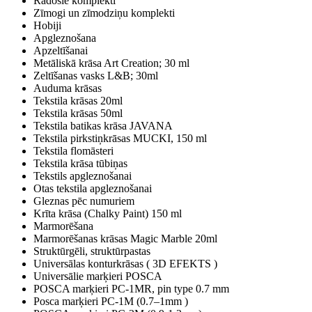
Radošie komplekti
Zīmogi un zīmodziņu komplekti
Hobiji
Apgleznošana
Apzeltīšanai
Metāliskā krāsa Art Creation; 30 ml
Zeltīšanas vasks L&B; 30ml
Auduma krāsas
Tekstila krāsas 20ml
Tekstila krāsas 50ml
Tekstila batikas krāsa JAVANA
Tekstila pirkstiņkrāsas MUCKI, 150 ml
Tekstila flomāsteri
Tekstila krāsa tūbiņas
Tekstils apgleznošanai
Otas tekstila apgleznošanai
Gleznas pēc numuriem
Krīta krāsa (Chalky Paint) 150 ml
Marmorēšana
Marmorēšanas krāsas Magic Marble 20ml
Struktūrgēli, struktūrpastas
Universālas konturkrāsas ( 3D EFEKTS )
Universālie marķieri POSCA
POSCA marķieri PC-1MR, pin type 0.7 mm
Posca marķieri PC-1M (0.7–1mm )