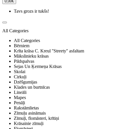
0,00€
Tavs grozs ir tukšs!
All Categories
All Categories
Bērniem
Krīta krāsa C. Kreul ''Streety'' asfaltam
Mākslinieku krāsas
Pildspalvas
Sejas Un Ķermeņa Krāsas
Skolai
Cirkuļi
Dzēšgumijas
Klades un burtnīcas
Lineāli
Mapes
Penāļi
Rakstāmlietas
Zīmuļu asināmais
Zīmuļi, flomāsteri, krītiņi
Krāsainie zīmuļi
Flomāsteri