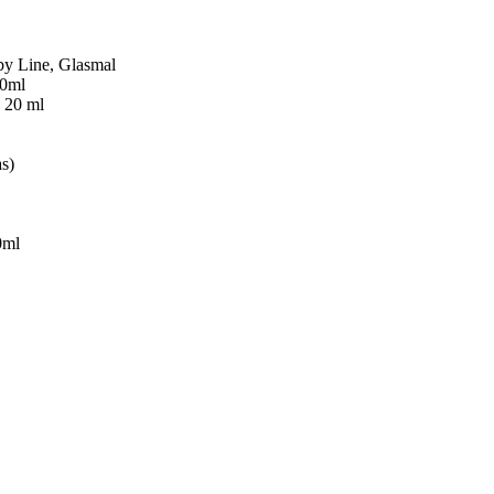
by Line, Glasmal
20ml
 20 ml
s)
0ml