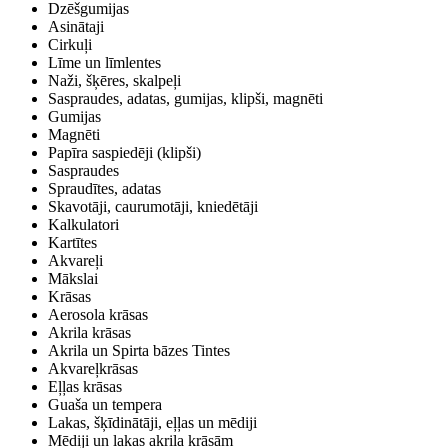
Dzēšgumijas
Asinātaji
Cirkuļi
Līme un līmlentes
Naži, šķēres, skalpeļi
Saspraudes, adatas, gumijas, klipši, magnēti
Gumijas
Magnēti
Papīra saspiedēji (klipši)
Saspraudes
Spraudītes, adatas
Skavotāji, caurumotāji, kniedētāji
Kalkulatori
Kartītes
Akvareļi
Mākslai
Krāsas
Aerosola krāsas
Akrila krāsas
Akrila un Spirta bāzes Tintes
Akvareļkrāsas
Eļļas krāsas
Guaša un tempera
Lakas, šķīdinātāji, eļļas un mēdiji
Mēdiji un lakas akrila krāsām