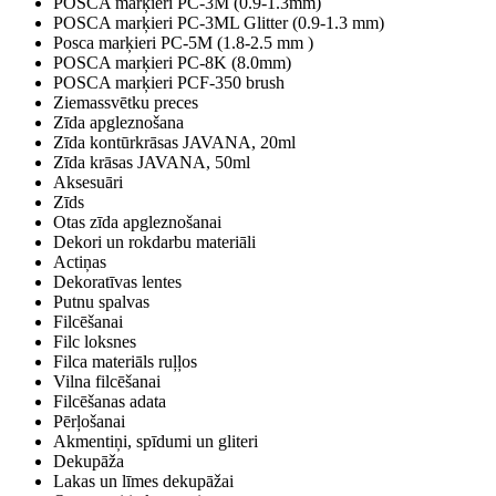
POSCA marķieri PC-3M (0.9-1.3mm)
POSCA marķieri PC-3ML Glitter (0.9-1.3 mm)
Posca marķieri PC-5M (1.8-2.5 mm )
POSCA marķieri PC-8K (8.0mm)
POSCA marķieri PCF-350 brush
Ziemassvētku preces
Zīda apgleznošana
Zīda kontūrkrāsas JAVANA, 20ml
Zīda krāsas JAVANA, 50ml
Aksesuāri
Zīds
Otas zīda apgleznošanai
Dekori un rokdarbu materiāli
Actiņas
Dekoratīvas lentes
Putnu spalvas
Filcēšanai
Filc loksnes
Filca materiāls ruļļos
Vilna filcēšanai
Filcēšanas adata
Pērļošanai
Akmentiņi, spīdumi un gliteri
Dekupāža
Lakas un līmes dekupāžai