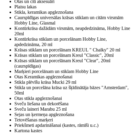
Otas un citi aksesuāri
Plaisu lakas
Stikla, keramikas apgleznošana
Caurspīdīgas universālas krāsas stiklam un citām virsmām
Hobby Line, Glasmal
Kontūrkrāsa dažādām virsmām, neapdedzināma, Hobby Line
20ml
Kontūrkrāsa stiklam un porcelānam Hobby Line,
apdedzināma, 20 ml
Krāsas stiklam un porcelānam KREUL " Chalky'' 20 ml
Krāsas stiklam un porcelānam Kreul "Classic", 20ml
Krāsas stiklam un porcelānam Kreul "Clear", 20ml
(caurspīdīgas)
Marķieri porcelānam un stiklam Hobby Line
Otas Keramikas apgleznošanai
Stikla plēvīšu krāsa Mucki 29 ml
Stikla un porcelāna krāsa uz šķīdinātāja bāzes "Amsterdam",
50ml
Otas stikla apgleznošanai
Sveču liešana un dekorēšana
Sveču laineri Marabu 25 ml
Sejas un ķermeņa apgleznošana
Tetovēšanas marķeri
Priekšmeti apdarināšanai (kastes, rāmīši u.c.)
Kartona kastes