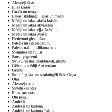
Akvareļkrāsas
Eļļas krāsas
Guaša un tempera
Lakas, šķīdinātāji, eļļas un mēdiji
Mēdiji un lakas akrila krāsām
Mēdiji un lakas akvarelim
Mēdiji un lakas eļļas krāsām
Mēdiji un lakas guašai
Piederumi gleznošanai
Paletes un citi piederumi
Paletes naži un silikona otas
Švammes un rullīši
Sausie pigmenti
Struktūrpastas, struktūrgēli, grunts
Gēlveida mēdiji Amsterdam
Grunts
Struktūrpastas un struktūrgēli Solo Goya
Otas
Akvareļu otas
Sintētiskas otas
Eļļas saru otas
Otu penāļi
Audekli
Audekls uz kartona
Audekls uz kartona Talens