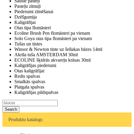
Sausie pasteļi
Pasteļu zīmuļi
Piederumi zīmēšanai
Dzēšgumija
Kaligrāfijai
Otas tipa flomāsteri
Ecoline Brush Pen flomāsteri pa vienam
Solo Goya otas tipa flomāsteri pa vienam
Tušas un tintes
Winsor & Newton tinte uz šellakas bāzes 14ml
Akrila tuša AMSTERDAM 30ml
ECOLINE šķidrās akvareļu krāsas 30ml
Kaligrāfijas piederumi
Otas kaligrāfijai
Redis spalvas
Smalkās spalvas
Platgala spalvas
Kaligrāfijas pildspalvas
Search
Produktu katalogs