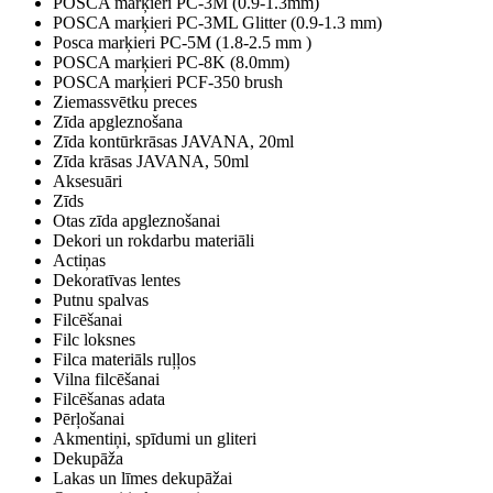
POSCA marķieri PC-3M (0.9-1.3mm)
POSCA marķieri PC-3ML Glitter (0.9-1.3 mm)
Posca marķieri PC-5M (1.8-2.5 mm )
POSCA marķieri PC-8K (8.0mm)
POSCA marķieri PCF-350 brush
Ziemassvētku preces
Zīda apgleznošana
Zīda kontūrkrāsas JAVANA, 20ml
Zīda krāsas JAVANA, 50ml
Aksesuāri
Zīds
Otas zīda apgleznošanai
Dekori un rokdarbu materiāli
Actiņas
Dekoratīvas lentes
Putnu spalvas
Filcēšanai
Filc loksnes
Filca materiāls ruļļos
Vilna filcēšanai
Filcēšanas adata
Pērļošanai
Akmentiņi, spīdumi un gliteri
Dekupāža
Lakas un līmes dekupāžai