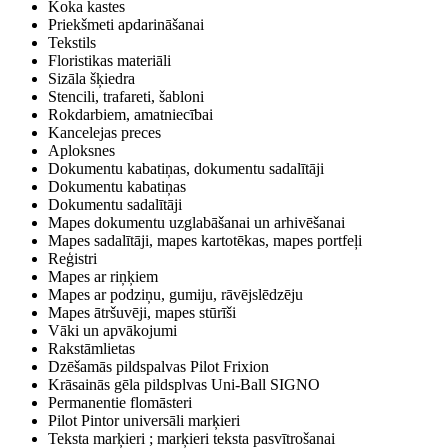
Koka kastes
Priekšmeti apdarināšanai
Tekstils
Floristikas materiāli
Sizāla šķiedra
Stencili, trafareti, šabloni
Rokdarbiem, amatniecībai
Kancelejas preces
Aploksnes
Dokumentu kabatiņas, dokumentu sadalītāji
Dokumentu kabatiņas
Dokumentu sadalītāji
Mapes dokumentu uzglabāšanai un arhivēšanai
Mapes sadalītāji, mapes kartotēkas, mapes portfeļi
Reģistri
Mapes ar riņķiem
Mapes ar podziņu, gumiju, rāvējslēdzēju
Mapes ātršuvēji, mapes stūrīši
Vāki un apvākojumi
Rakstāmlietas
Dzēšamās pildspalvas Pilot Frixion
Krāsainās gēla pildsplvas Uni-Ball SIGNO
Permanentie flomāsteri
Pilot Pintor universāli marķieri
Teksta marķieri ; marķieri teksta pasvītrošanai