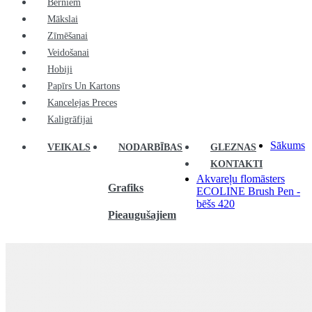
Bērniem
Mākslai
Zīmēšanai
Veidošanai
Hobiji
Papīrs Un Kartons
Kancelejas Preces
Kaligrāfijai
Sākums
VEIKALS
NODARBĪBAS
GLEZNAS
KONTAKTI
Akvareļu flomāsters
Grafiks
ECOLINE Brush Pen -
bēšs 420
Pieaugušajiem