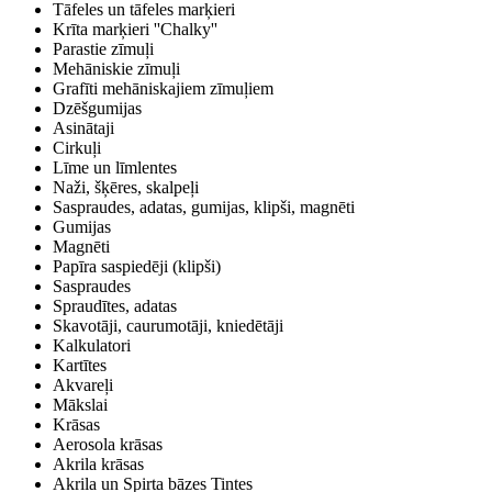
Tāfeles un tāfeles marķieri
Krīta marķieri ''Chalky''
Parastie zīmuļi
Mehāniskie zīmuļi
Grafīti mehāniskajiem zīmuļiem
Dzēšgumijas
Asinātaji
Cirkuļi
Līme un līmlentes
Naži, šķēres, skalpeļi
Saspraudes, adatas, gumijas, klipši, magnēti
Gumijas
Magnēti
Papīra saspiedēji (klipši)
Saspraudes
Spraudītes, adatas
Skavotāji, caurumotāji, kniedētāji
Kalkulatori
Kartītes
Akvareļi
Mākslai
Krāsas
Aerosola krāsas
Akrila krāsas
Akrila un Spirta bāzes Tintes