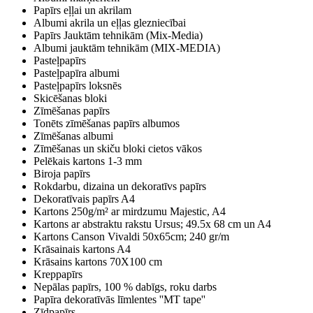
Papīrs eļļai un akrilam
Albumi akrila un eļļas glezniecībai
Papīrs Jauktām tehnikām (Mix-Media)
Albumi jauktām tehnikām (MIX-MEDIA)
Pasteļpapīrs
Pasteļpapīra albumi
Pasteļpapīrs loksnēs
Skicēšanas bloki
Zīmēšanas papīrs
Tonēts zīmēšanas papīrs albumos
Zīmēšanas albumi
Zīmēšanas un skiču bloki cietos vākos
Pelēkais kartons 1-3 mm
Biroja papīrs
Rokdarbu, dizaina un dekoratīvs papīrs
Dekoratīvais papīrs A4
Kartons 250g/m² ar mirdzumu Majestic, A4
Kartons ar abstraktu rakstu Ursus; 49.5x 68 cm un A4
Kartons Canson Vivaldi 50x65cm; 240 gr/m
Krāsainais kartons A4
Krāsains kartons 70X100 cm
Kreppapīrs
Nepālas papīrs, 100 % dabīgs, roku darbs
Papīra dekoratīvās līmlentes ''MT tape''
Zīdpapīrs