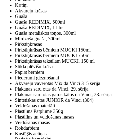
Krītiņi
Akvareļu krāsas
Guaša
Guaša REDIMIX, 500ml
Guaša REDIMIX, 1 litrs
Guaša metāliskos toņos, 300ml
Mirdzoša guaša, 300ml
Pirkstiņkrāsas
Pirkstiņkrāsas bērniem MUCKI 150ml
Pirkstiņkrāsas bērniem MUCKI 750ml
Pirkstiņkrāsas tekstilam MUCKI, 150 ml
Stikla plēvīšu krāsa
Papīrs bērniem
Piederumi gleznošanai
Akvareļu vāverotas Mix da Vinci 315 sērija
Plakanas saru otas da Vinci, 29. sērija
Plakanas saru otas garos kātos da Vinci, 23. sērija
Sintētiskās otas JUNIOR da Vinci (304)
Veidošanas materiāli
Plastilīns Patplume 350g
Plastilīns un veidošanas masas
Veidošanas masas
Rokdarbiem
Kustīgās actiņas