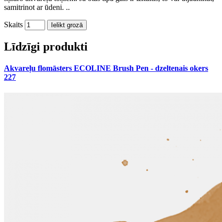
samitrinot ar ūdeni. ..
Skaits
Ielikt grozā
Līdzīgi produkti
Akvareļu flomāsters ECOLINE Brush Pen - dzeltenais okers
227