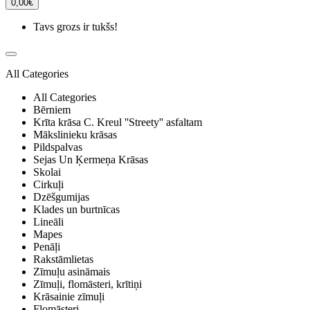
0,00€
Tavs grozs ir tukšs!
All Categories
All Categories
Bērniem
Krīta krāsa C. Kreul ''Streety'' asfaltam
Mākslinieku krāsas
Pildspalvas
Sejas Un Ķermeņa Krāsas
Skolai
Cirkuļi
Dzēšgumijas
Klades un burtnīcas
Lineāli
Mapes
Penāļi
Rakstāmlietas
Zīmuļu asināmais
Zīmuļi, flomāsteri, krītiņi
Krāsainie zīmuļi
Flomāsteri