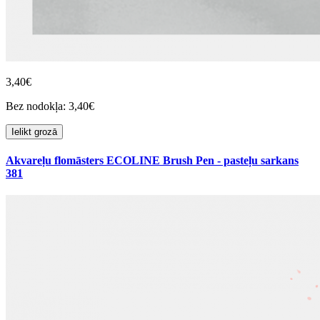
3,40€
Bez nodokļa: 3,40€
Ielikt grozā
Akvareļu flomāsters ECOLINE Brush Pen - pasteļu sarkans
381