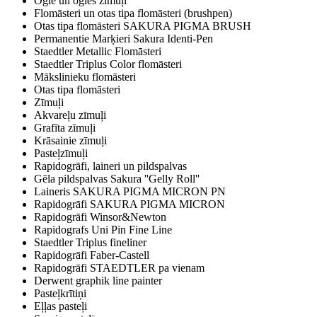
Ogle un ogles zīmuļi
Flomāsteri un otas tipa flomāsteri (brushpen)
Otas tipa flomāsteri SAKURA PIGMA BRUSH
Permanentie Marķieri Sakura Identi-Pen
Staedtler Metallic Flomāsteri
Staedtler Triplus Color flomāsteri
Mākslinieku flomāsteri
Otas tipa flomāsteri
Zīmuļi
Akvareļu zīmuļi
Grafīta zīmuļi
Krāsainie zīmuļi
Pasteļzīmuļi
Rapidogrāfi, laineri un pildspalvas
Gēla pildspalvas Sakura ''Gelly Roll''
Laineris SAKURA PIGMA MICRON PN
Rapidogrāfi SAKURA PIGMA MICRON
Rapidogrāfi Winsor&Newton
Rapidografs Uni Pin Fine Line
Staedtler Triplus fineliner
Rapidogrāfi Faber-Castell
Rapidogrāfi STAEDTLER pa vienam
Derwent graphik line painter
Pasteļkrītiņi
Eļļas pasteļi