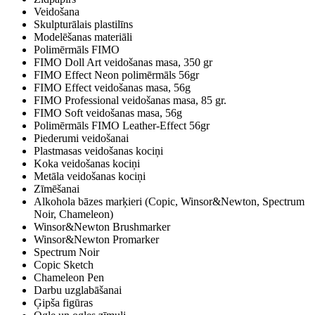
Veidošana
Skulpturālais plastilīns
Modelēšanas materiāli
Polimērmāls FIMO
FIMO Doll Art veidošanas masa, 350 gr
FIMO Effect Neon polimērmāls 56gr
FIMO Effect veidošanas masa, 56g
FIMO Professional veidošanas masa, 85 gr.
FIMO Soft veidošanas masa, 56g
Polimērmāls FIMO Leather-Effect 56gr
Piederumi veidošanai
Plastmasas veidošanas kociņi
Koka veidošanas kociņi
Metāla veidošanas kociņi
Zīmēšanai
Alkohola bāzes marķieri (Copic, Winsor&Newton, Spectrum
Noir, Chameleon)
Winsor&Newton Brushmarker
Winsor&Newton Promarker
Spectrum Noir
Copic Sketch
Chameleon Pen
Darbu uzglabāšanai
Ģipša figūras