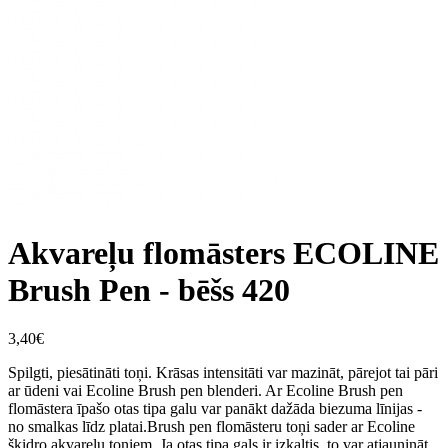
Akvareļu flomāsters ECOLINE
Brush Pen - bēšs 420
3,40€
Spilgti, piesātināti toņi. Krāsas intensitāti var mazināt, pārejot tai pāri
ar ūdeni vai Ecoline Brush pen blenderi. Ar Ecoline Brush pen
flomāstera īpašo otas tipa galu var panākt dažāda biezuma līnijas -
no smalkas līdz platai.Brush pen flomāsteru toņi sader ar Ecoline
šķidro akvareļu toņiem. Ja otas tipa gals ir izkaltis, to var atjaunināt,