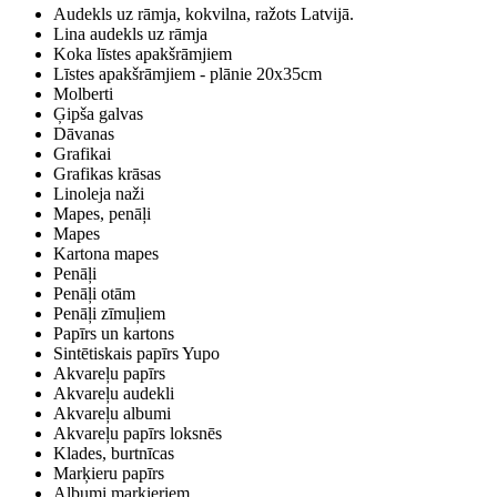
Audekls uz rāmja, kokvilna, ražots Latvijā.
Lina audekls uz rāmja
Koka līstes apakšrāmjiem
Līstes apakšrāmjiem - plānie 20x35cm
Molberti
Ģipša galvas
Dāvanas
Grafikai
Grafikas krāsas
Linoleja naži
Mapes, penāļi
Mapes
Kartona mapes
Penāļi
Penāļi otām
Penāļi zīmuļiem
Papīrs un kartons
Sintētiskais papīrs Yupo
Akvareļu papīrs
Akvareļu audekli
Akvareļu albumi
Akvareļu papīrs loksnēs
Klades, burtnīcas
Marķieru papīrs
Albumi marķieriem