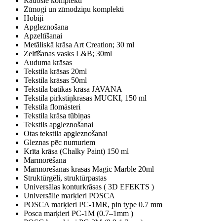
Radošie komplekti
Zīmogi un zīmodziņu komplekti
Hobiji
Apgleznošana
Apzeltīšanai
Metāliskā krāsa Art Creation; 30 ml
Zeltīšanas vasks L&B; 30ml
Auduma krāsas
Tekstila krāsas 20ml
Tekstila krāsas 50ml
Tekstila batikas krāsa JAVANA
Tekstila pirkstiņkrāsas MUCKI, 150 ml
Tekstila flomāsteri
Tekstila krāsa tūbiņas
Tekstils apgleznošanai
Otas tekstila apgleznošanai
Gleznas pēc numuriem
Krīta krāsa (Chalky Paint) 150 ml
Marmorēšana
Marmorēšanas krāsas Magic Marble 20ml
Struktūrgēli, struktūrpastas
Universālas konturkrāsas ( 3D EFEKTS )
Universālie marķieri POSCA
POSCA marķieri PC-1MR, pin type 0.7 mm
Posca marķieri PC-1M (0.7–1mm )